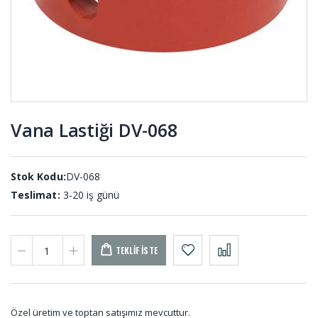
Merdane
D Tip
Sargı Şerit
Usturmaca
MER-001
Lastiği US-
001
Vana Lastiği DV-068
Vana
O-ring
Lastiği DV-
Setler SET-
001
001
Stok Kodu:
DV-068
Teslimat:
3-20 iş günü
TEKLIF İSTE
Özel üretim ve toptan satışımız mevcuttur.