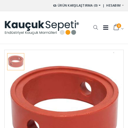
ÜRÜN KARŞILAŞTIRMA (0)
|
HESABIM
0
Uçak Teker
Dolum
Takozları
Lastikleri
UT-001
DL-001