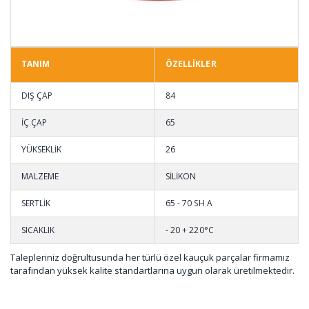
TANIM
ÖZELLİKLER
DIŞ ÇAP
84
İÇ ÇAP
65
YÜKSEKLİK
26
MALZEME
SİLİKON
SERTLİK
65 - 70 SH A
SICAKLIK
- 20 + 220°C
Talepleriniz doğrultusunda her türlü özel kauçuk parçalar firmamız
tarafından yüksek kalite standartlarına uygun olarak üretilmektedir.