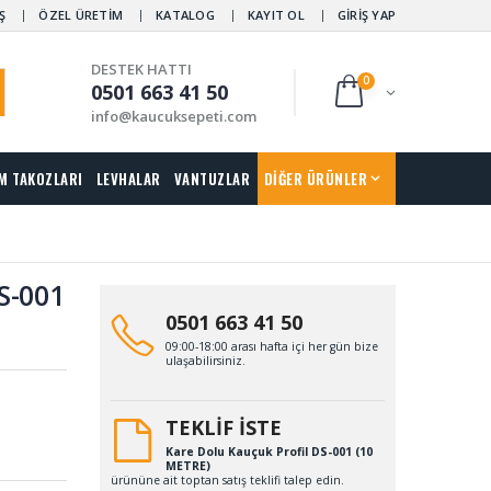
Ş
ÖZEL ÜRETİM
KATALOG
KAYIT OL
GİRİŞ YAP
DESTEK HATTI
0
0501 663 41 50
info@kaucuksepeti.com
M TAKOZLARI
LEVHALAR
VANTUZLAR
DİĞER ÜRÜNLER
S-001
0501 663 41 50
09:00-18:00 arası hafta içi her gün bize
ulaşabilirsiniz.
TEKLİF İSTE
Kare Dolu Kauçuk Profil DS-001 (10
METRE)
ürününe ait toptan satış teklifi talep edin.