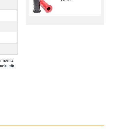
firmamız
mektedir.