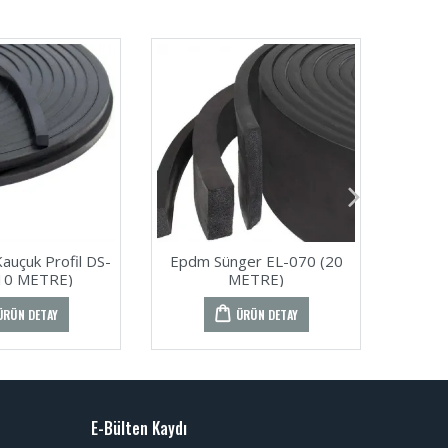
auçuk Profil DS-
Epdm Sünger EL-070 (20
Cox S
10 METRE)
METRE)
ÜRÜN DETAY
ÜRÜN DETAY
E-Bülten Kaydı