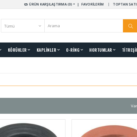
ÜRÜN KARŞILAŞTIRMA (0)
|
FAVORİLERİM
TOPTAN SATI
KÖRÜKLER
KAPLİNLER
O-RİNG
HORTUMLAR
TİTREŞİ
Van