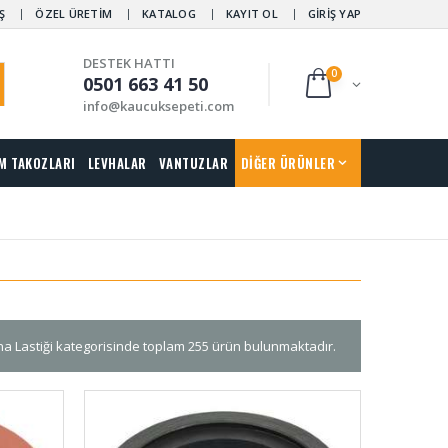
Ş
ÖZEL ÜRETİM
KATALOG
KAYIT OL
GİRİŞ YAP
DESTEK HATTI
0
0501 663 41 50
info@kaucuksepeti.com
M TAKOZLARI
LEVHALAR
VANTUZLAR
DİĞER ÜRÜNLER
a Lastiği kategorisinde toplam 255 ürün bulunmaktadır.