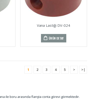
Vana Lastiği DV-024
ÜRÜN DETAY
1
2
3
4
5
>
>|
ana ile boru arasında flanşta conta görevi görmektedir.