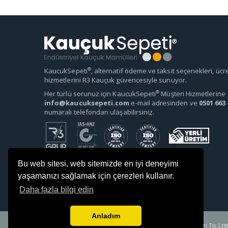
®
KaucukSepeti
, alternatif ödeme ve taksit seçenekleri, ücr
hizmetlerini R3 Kauçuk güvencesiyle sunuyor.
®
Her türlü sorunuz için KaucukSepeti
Müşteri Hizmetlerine
info@kaucuksepeti.com
e-mail adresinden ve
0501 663 
numaralı telefondan ulaşabilirsiniz.
Bu web sitesi, web sitemizde en iyi deneyimi
yaşamanızı sağlamak için çerezleri kullanır.
Daha fazla bilgi edin
Anladım
Copyright. © 2018 R3 Grup Yapı Gıda ve Bilişim Teknolojileri Tic.Ltdi.Ş