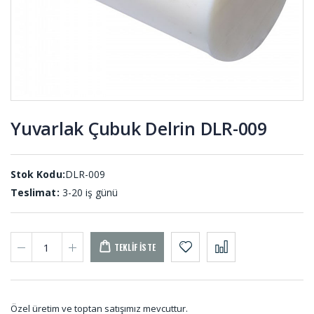
TEK-001
001
Dikişli
Yıldız Kaplin
Körükler
KPY-001
KD-001
Yuvarlak Çubuk Delrin DLR-009
Kompansatör
O-ring Nitril
Lastiği
ON-001 (50
KOM-001
ADET)
Stok Kodu:
DLR-009
Teslimat:
3-20 iş günü
TEKLIF İSTE
Özel üretim ve toptan satışımız mevcuttur.