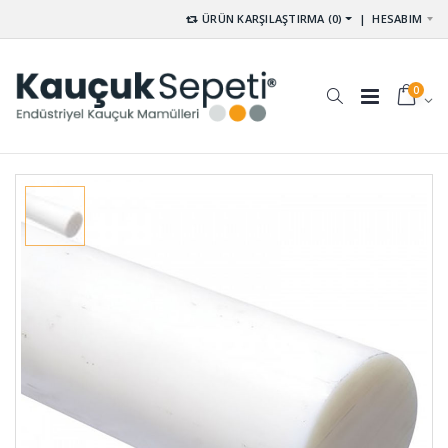
ÜRÜN KARŞILAŞTIRMA (0)
|
HESABIM
0
Tekne
Vana
Takozları
Lastiği DV-