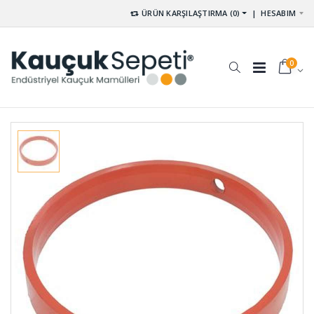
ÜRÜN KARŞILAŞTIRMA (0)
|
HESABIM
0
Paket
Pvs Tekeri
Lastikleri
TKR-001
PL-001