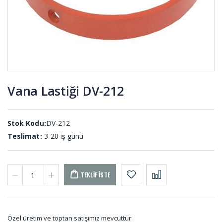
Tutamak
O-ring
Elcik Lastiği
Setler SET-
TU-001
001
Vana Lastiği DV-212
D Tip
Kauçuk
Usturmaca
Top K-001
Lastiği US-
001
Stok Kodu:
DV-212
Teslimat:
3-20 iş günü
TEKLIF İSTE
Özel üretim ve toptan satışımız mevcuttur.