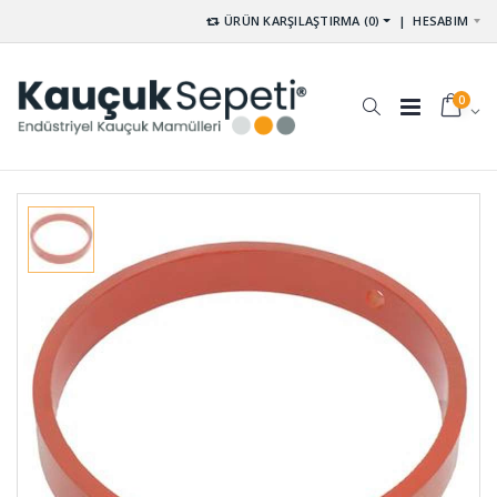
ÜRÜN KARŞILAŞTIRMA (0)
|
HESABIM
0
Tekne
Pvs Tekeri
Takozları
TKR-001
TEK-001