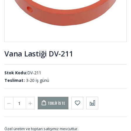
Yuvarlak
İmpel
Çubuk
Lastiği 09-
Delrin DLR-
819-B
001
Vana Lastiği DV-211
Karton
U -
Çekim
Lastikleri
Lastiği KC-
UL-001
001
Stok Kodu:
DV-211
Teslimat:
3-20 iş günü
TEKLIF İSTE
Özel üretim ve toptan satışımız mevcuttur.