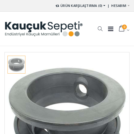
ÜRÜN KARŞILAŞTIRMA (0)
|
HESABIM
0
Kaput
Tutamak
Mandal
Elcik Lastiği
Lastiği KP-
TU-001