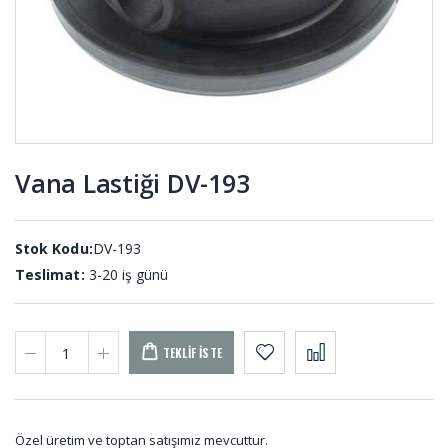
001
Karton
Membran
Çekim
Lastikleri
Lastiği KC-
MEL-001
001
Vana Lastiği DV-193
Kare Dolu
Etek Lastiği
Kauçuk
ETE-001
Profil DS-
001 (10
Stok Kodu:
METRE)
DV-193
Teslimat:
3-20 iş günü
TEKLIF İSTE
Özel üretim ve toptan satışımız mevcuttur.