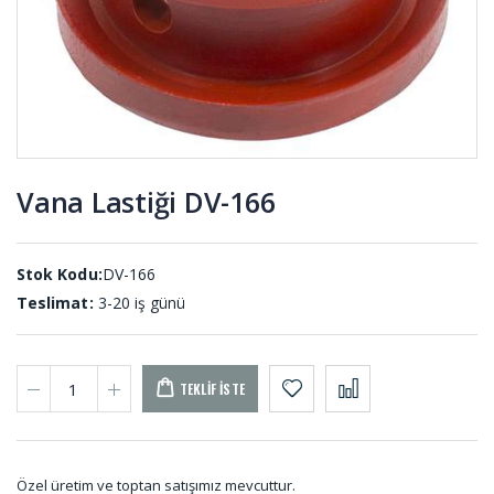
DT-001
Etek Lastiği
Kare
ETE-001
Diyafram
Lastiği DY-
296
Vana Lastiği DV-166
Dikişli
Kaput
Körükler
Mandal
KD-001
Lastiği KP-
001
Stok Kodu:
DV-166
Teslimat:
3-20 iş günü
TEKLIF İSTE
Özel üretim ve toptan satışımız mevcuttur.