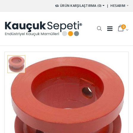
ÜRÜN KARŞILAŞTIRMA (0)
|
HESABIM
0
Kare
Silindirik
Vantuzlar
Dolu
VAN-028
Takozlar