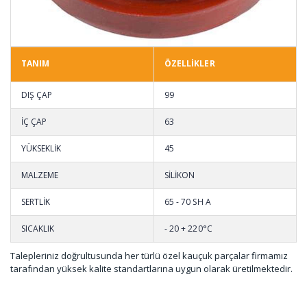
TANIM
ÖZELLİKLER
DIŞ ÇAP
99
İÇ ÇAP
63
YÜKSEKLİK
45
MALZEME
SİLİKON
SERTLİK
65 - 70 SH A
SICAKLIK
- 20 + 220°C
Talepleriniz doğrultusunda her türlü özel kauçuk parçalar firmamız
tarafından yüksek kalite standartlarına uygun olarak üretilmektedir.