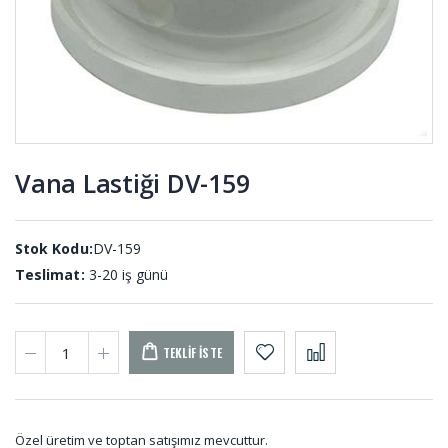
Kompansatör
Tekne
Lastiği
Takozları
KOM-001
TEK-001
Vana Lastiği DV-159
Reglaj
Dikişli
Kaplin
Körükler
Lastikleri
KD-001
REG-001
Stok Kodu:
DV-159
Teslimat:
3-20 iş günü
TEKLIF İSTE
Özel üretim ve toptan satışımız mevcuttur.