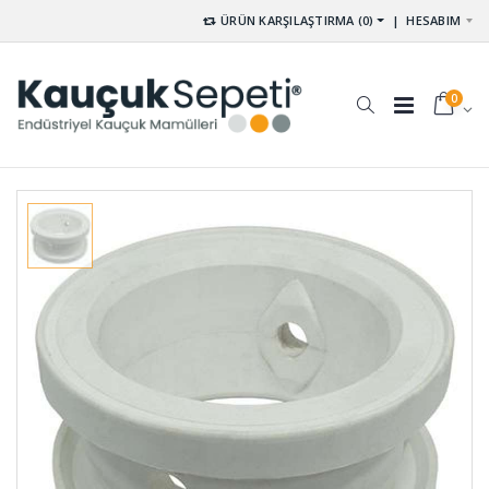
ÜRÜN KARŞILAŞTIRMA (0)
|
HESABIM
0
Tampon
Uçak Teker
Lastikleri
Takozları
TAM-009-A
UT-001