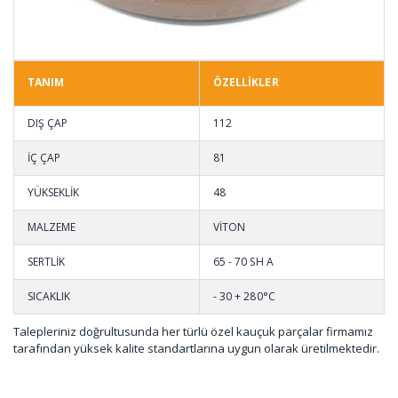
TANIM
ÖZELLİKLER
DIŞ ÇAP
112
İÇ ÇAP
81
YÜKSEKLİK
48
MALZEME
VİTON
SERTLİK
65 - 70 SH A
SICAKLIK
- 30 + 280°C
Talepleriniz doğrultusunda her türlü özel kauçuk parçalar firmamız
tarafından yüksek kalite standartlarına uygun olarak üretilmektedir.