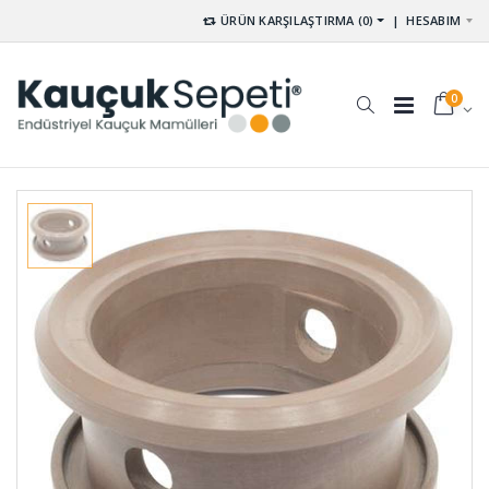
ÜRÜN KARŞILAŞTIRMA (0)
|
HESABIM
0
Tek Yüzü
Rakor
Kendinden
Contası RA-
Yapışkanlı
001