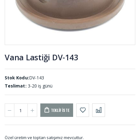
Epdm
Sünger
YPS-001
(20 METRE)
Uçak Teker
O-ring
Takozları
Setler SET-
UT-001
001
Vana Lastiği DV-143
O-ring Nitril
Kauçuk
ON-001 (50
Top K-001
ADET)
Stok Kodu:
DV-143
Teslimat:
3-20 iş günü
TEKLIF İSTE
Özel üretim ve toptan satışımız mevcuttur.