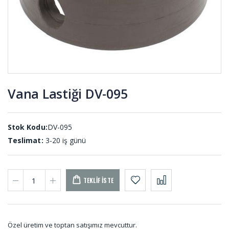
Membran
Tampon
Lastikleri
Lastikleri
MEL-001
TAM-009-A
Vana Lastiği DV-095
Tekne
Uçak Teker
Takozları
Takozları
TEK-001
UT-001
Stok Kodu:
DV-095
Teslimat:
3-20 iş günü
TEKLIF İSTE
Özel üretim ve toptan satışımız mevcuttur.