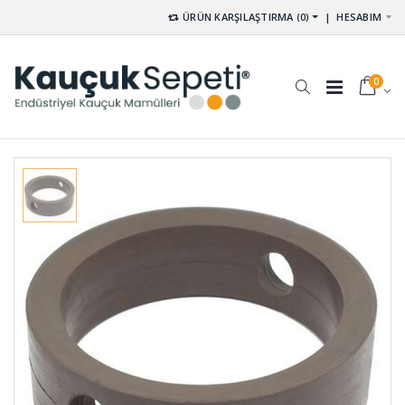
ÜRÜN KARŞILAŞTIRMA (0)
|
HESABIM
0
Kompansatör
Tutamak
Lastiği
Elcik Lastiği
KOM-001
TU-001