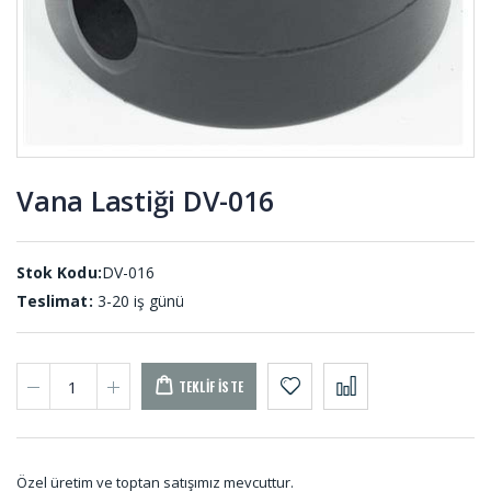
Vakum
Membran
Ayaklı
Lastikleri
Titreşim
MEL-001
Takozları
KTS-001
Vana Lastiği DV-016
Çikolata
Silindirik
Dolum
Dolu
Takozu HT-
Takozlar
001
DT-001
Stok Kodu:
DV-016
Teslimat:
3-20 iş günü
TEKLIF İSTE
Özel üretim ve toptan satışımız mevcuttur.