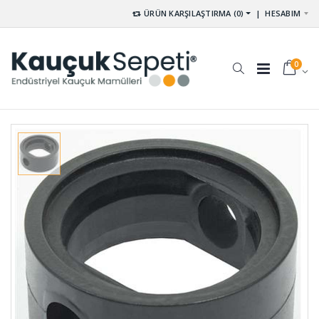
ÜRÜN KARŞILAŞTIRMA (0)
|
HESABIM
0
Dikişli
Kauçuk
Körükler
Top K-001
KD-001