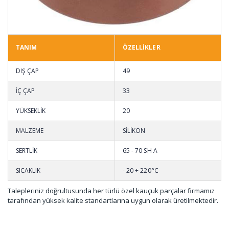
TANIM
ÖZELLİKLER
DIŞ ÇAP
49
İÇ ÇAP
33
YÜKSEKLİK
20
MALZEME
SİLİKON
SERTLİK
65 - 70 SH A
SICAKLIK
- 20 + 220°C
Talepleriniz doğrultusunda her türlü özel kauçuk parçalar firmamız
tarafından yüksek kalite standartlarına uygun olarak üretilmektedir.