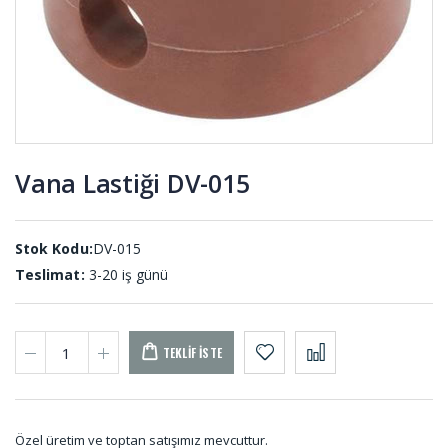
METRE)
001 (10
METRE)
Yıldız Kaplin
D Tip
KPY-001
Usturmaca
Lastiği US-
001
Vana Lastiği DV-015
Dolum
Rakor
Lastikleri
Contası RA-
DL-001
001
Stok Kodu:
DV-015
Teslimat:
3-20 iş günü
TEKLIF İSTE
Özel üretim ve toptan satışımız mevcuttur.