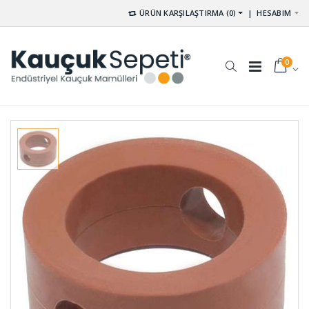
ÜRÜN KARŞILAŞTIRMA (0)
|
HESABIM
0
Silikon
Kare Dolu
Hortumlar
Kauçuk
HS-001 (20
Profil DS-