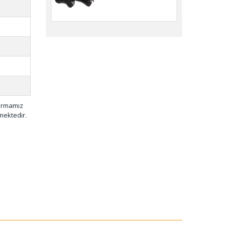
firmamız
mektedir.