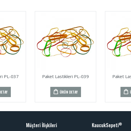
eri PL-037
Paket Lastikleri PL-039
Paket Las
DETAY
ÜRÜN DETAY
Müşteri İlişkileri
KaucukSepeti
®