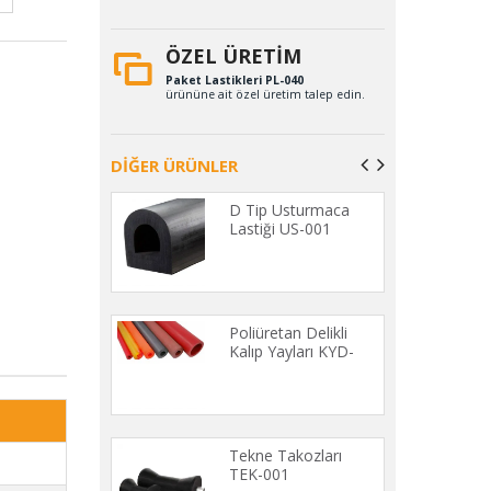
ÖZEL ÜRETİM
Paket Lastikleri PL-040
ürününe ait özel üretim talep edin.
DİĞER ÜRÜNLER
 Setler SET-
D Tip Usturmaca
Lastiği US-001
 Şerit Silikon
Poliüretan Delikli
1 (50 METRE)
Kalıp Yayları KYD-
001
Vantuzlar VAN-
Tekne Takozları
TEK-001