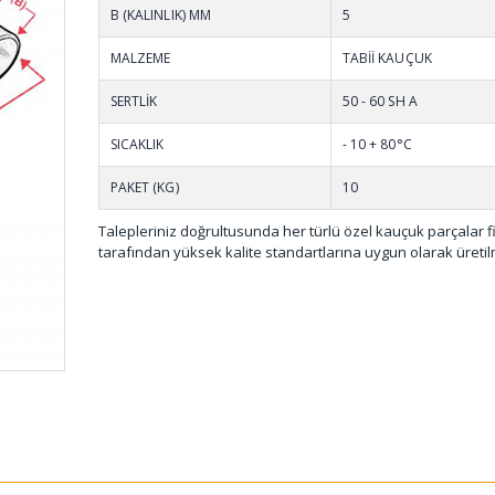
B (KALINLIK) MM
5
MALZEME
TABİİ KAUÇUK
SERTLİK
50 - 60 SH A
SICAKLIK
- 10 + 80°C
PAKET (KG)
10
Talepleriniz doğrultusunda her türlü özel kauçuk parçalar 
tarafından yüksek kalite standartlarına uygun olarak üretil