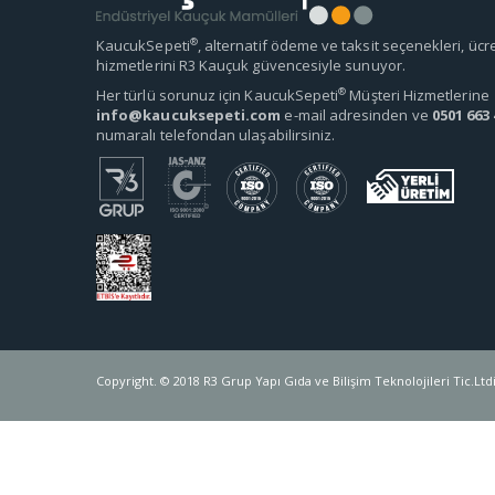
®
KaucukSepeti
, alternatif ödeme ve taksit seçenekleri, ücr
hizmetlerini R3 Kauçuk güvencesiyle sunuyor.
®
Her türlü sorunuz için KaucukSepeti
Müşteri Hizmetlerine
info@kaucuksepeti.com
e-mail adresinden ve
0501 663 
numaralı telefondan ulaşabilirsiniz.
Copyright. © 2018 R3 Grup Yapı Gıda ve Bilişim Teknolojileri Tic.Ltdi.Ş