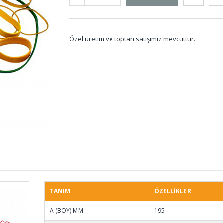
Özel üretim ve toptan satışımız mevcuttur.
D Tip Usturmaca
O-ring
Lastiği US-001
001
Poliüretan Delikli
O-ring
Kalıp Yayları KYD-
OS-00
001
TANIM
ÖZELLİKLER
Tekne Takozları
Kare 
A (BOY) MM
195
TEK-001
028