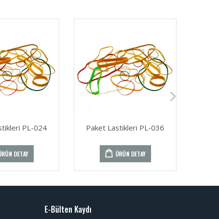
tikleri PL-024
Paket Lastikleri PL-036
Pake
ÜRÜN DETAY
ÜRÜN DETAY
E-Bülten Kaydı