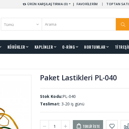
ÜRÜN KARŞILAŞTIRMA (0)
|
FAVORİLERİM
TOPTAN SATI
KÖRÜKLER
KAPLİNLER
O-RİNG
HORTUMLAR
TİTREŞİ
Paket Lastikleri PL-040
Stok Kodu:
PL-040
Teslimat:
3-20 iş günü
TEKLIF İSTE