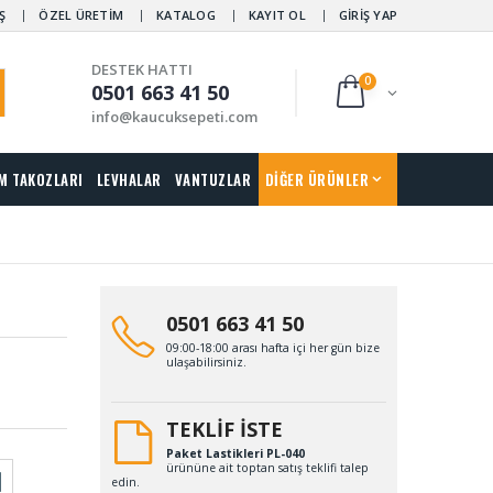
Ş
ÖZEL ÜRETİM
KATALOG
KAYIT OL
GİRİŞ YAP
DESTEK HATTI
0
0501 663 41 50
info@kaucuksepeti.com
M TAKOZLARI
LEVHALAR
VANTUZLAR
DİĞER ÜRÜNLER
0501 663 41 50
09:00-18:00 arası hafta içi her gün bize
ulaşabilirsiniz.
TEKLİF İSTE
Paket Lastikleri PL-040
ürününe ait toptan satış teklifi talep
edin.