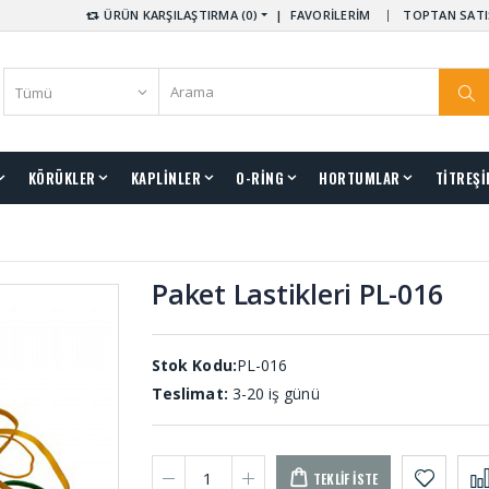
ÜRÜN KARŞILAŞTIRMA (0)
|
FAVORİLERİM
TOPTAN SATI
KÖRÜKLER
KAPLİNLER
O-RİNG
HORTUMLAR
TİTREŞİ
Paket Lastikleri PL-016
Stok Kodu:
PL-016
Teslimat:
3-20 iş günü
TEKLIF İSTE