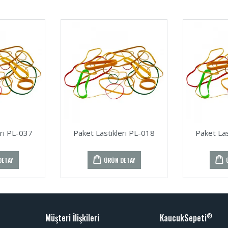
eri PL-037
Paket Lastikleri PL-018
Paket Las
DETAY
ÜRÜN DETAY
Müşteri İlişkileri
KaucukSepeti
®