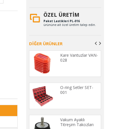
ÖZEL ÜRETİM
Paket Lastikleri PL-016
ürününe ait özel üretim talep edin.
DİĞER ÜRÜNLER
astiği ETE-001
Kare Vantuzlar VAN-
028
üzü Kendinden
O-ring Setler SET-
kanlı Epdm
001
r YPS-001 (20
E)
e Sargı Şerit
Vakum Ayaklı
001
Titreşim Takozları