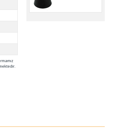
KTS-001
firmamız
mektedir.