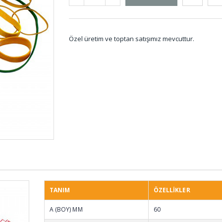
Özel üretim ve toptan satışımız mevcuttur.
Kare Vantuzlar VAN-
Etek L
028
O-ring Setler SET-
Tek Y
001
Yapış
Sünge
METR
TANIM
ÖZELLİKLER
Vakum Ayaklı
Merdan
A (BOY) MM
60
Titreşim Takozları
MER-