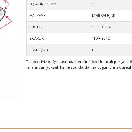
KTS-001
B (KALINLIK) MM
5
MALZEME
TABİİ KAUÇUK
SERTLİK
50 - 60 SH A
SICAKLIK
- 10 + 80°C
PAKET (KG)
10
Talepleriniz doğrultusunda her türlü özel kauçuk parçalar 
tarafından yüksek kalite standartlarına uygun olarak üretil