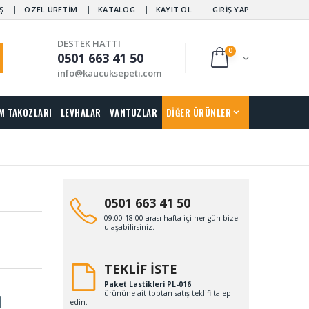
Ş
ÖZEL ÜRETİM
KATALOG
KAYIT OL
GİRİŞ YAP
DESTEK HATTI
0
0501 663 41 50
info@kaucuksepeti.com
M TAKOZLARI
LEVHALAR
VANTUZLAR
DİĞER ÜRÜNLER
0501 663 41 50
09:00-18:00 arası hafta içi her gün bize
ulaşabilirsiniz.
TEKLİF İSTE
Paket Lastikleri PL-016
ürününe ait toptan satış teklifi talep
edin.