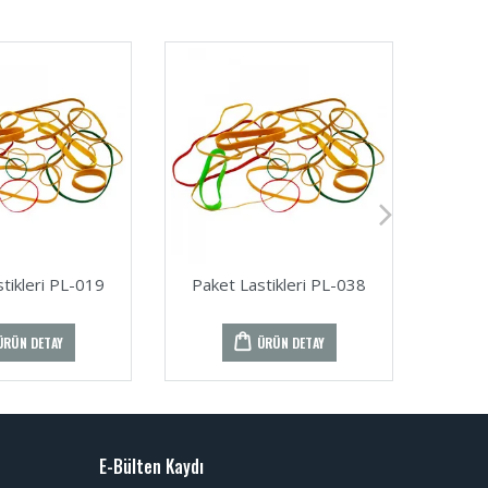
tikleri PL-019
Paket Lastikleri PL-038
Pake
ÜRÜN DETAY
ÜRÜN DETAY
E-Bülten Kaydı