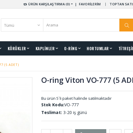
ÜRÜN KARŞILAŞTIRMA (0)
|
FAVORİLERİM
TOPTAN SATI
KÖRÜKLER
KAPLİNLER
O-RİNG
HORTUMLAR
TİTREŞİ
77 (5 ADET)
O-ring Viton VO-777 (5 AD
Bu ürün 5`li paket halinde satılmaktadır
Stok Kodu:
VO-777
Teslimat:
3-20 iş günü