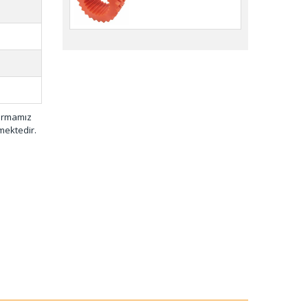
r YPS-001 (20
E)
firmamız
mektedir.