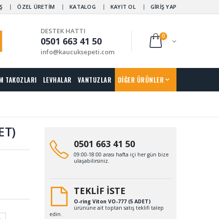
Ş
ÖZEL ÜRETİM
KATALOG
KAYIT OL
GİRİŞ YAP
DESTEK HATTI
0
0501 663 41 50
info@kaucuksepeti.com
M TAKOZLARI
LEVHALAR
VANTUZLAR
DİĞER ÜRÜNLER
ET)
0501 663 41 50
09:00-18:00 arası hafta içi her gün bize
ulaşabilirsiniz.
TEKLİF İSTE
O-ring Viton VO-777 (5 ADET)
ürününe ait toptan satış teklifi talep
edin.