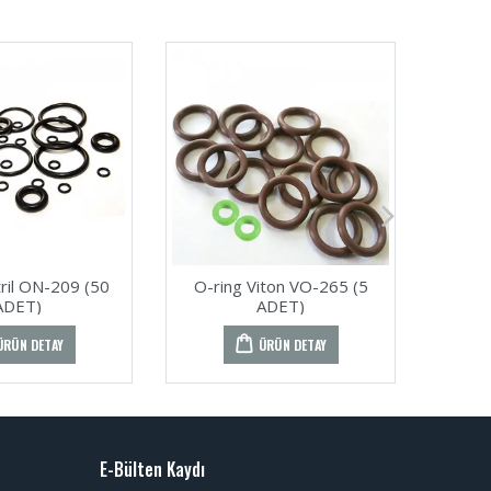
tril ON-209 (50
O-ring Viton VO-265 (5
O-rin
ADET)
ADET)
ÜRÜN DETAY
ÜRÜN DETAY
E-Bülten Kaydı