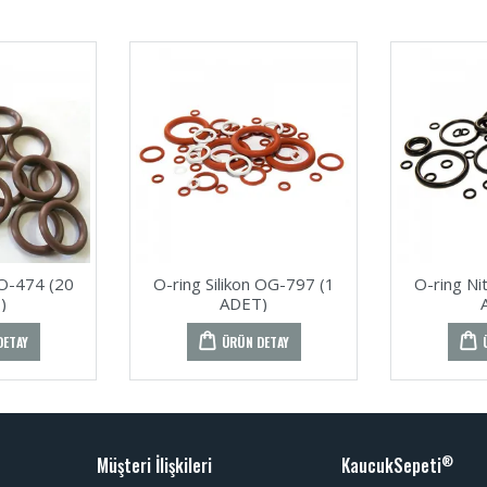
VO-474 (20
O-ring Silikon OG-797 (1
O-ring Ni
)
ADET)
DETAY
ÜRÜN DETAY
Müşteri İlişkileri
KaucukSepeti
®