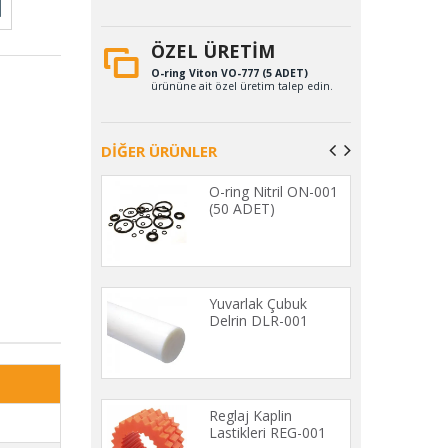
ÖZEL ÜRETİM
O-ring Viton VO-777 (5 ADET)
ürününe ait özel üretim talep edin.
DİĞER ÜRÜNLER
 Setler SET-
O-ring Nitril ON-001
(50 ADET)
astikleri KL-
Yuvarlak Çubuk
Delrin DLR-001
üzü Kendinden
Reglaj Kaplin
kanlı Epdm
Lastikleri REG-001