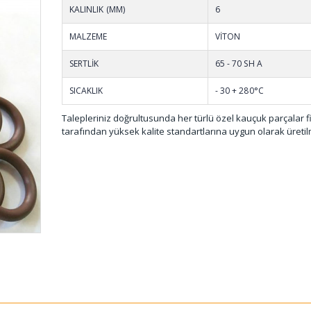
Sünge
KALINLIK (MM)
6
METR
MALZEME
VİTON
SERTLİK
65 - 70 SH A
SICAKLIK
- 30 + 280°C
Talepleriniz doğrultusunda her türlü özel kauçuk parçalar 
tarafından yüksek kalite standartlarına uygun olarak üretil