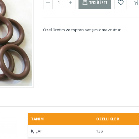
TEKLIF İSTE
Özel üretim ve toptan satışımız mevcuttur.
O-ring Nitril ON-001
O-ring
(50 ADET)
001
Yuvarlak Çubuk
Kule L
Delrin DLR-001
001
TANIM
ÖZELLİKLER
Reglaj Kaplin
Tek Y
İÇ ÇAP
138
Lastikleri REG-001
Yapış