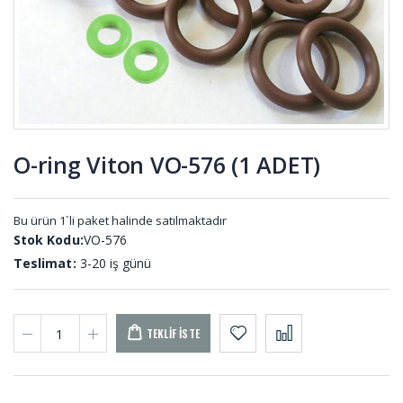
001
Eva Sünger
Kaput
Levhalar
Mandal
EV-001
Lastiği KP-
001
O-ring Viton VO-576 (1 ADET)
Sivri Uclu
Tekne
Sıyırıcı Şerit
Takozları
SU-001
TEK-001
Bu ürün 1`li paket halinde satılmaktadır
Stok Kodu:
VO-576
Teslimat:
3-20 iş günü
TEKLIF İSTE