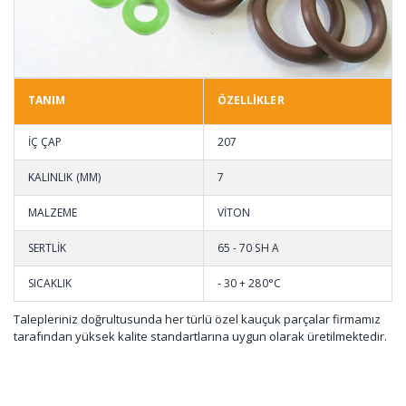
TANIM
ÖZELLİKLER
İÇ ÇAP
207
KALINLIK (MM)
7
MALZEME
VİTON
SERTLİK
65 - 70 SH A
SICAKLIK
- 30 + 280°C
Talepleriniz doğrultusunda her türlü özel kauçuk parçalar firmamız
tarafından yüksek kalite standartlarına uygun olarak üretilmektedir.