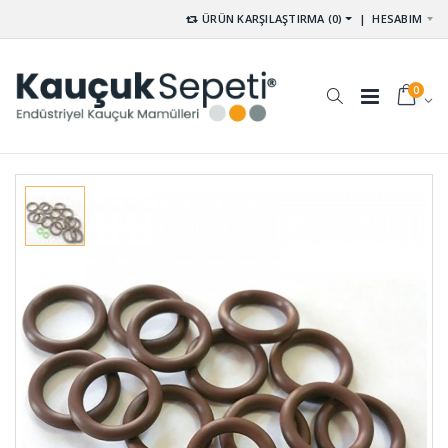
ÜRÜN KARŞILAŞTIRMA (0)
|
HESABIM
0
Pvs Tekeri
Rakor
TKR-001
Contası RA-