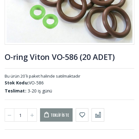
PAL-001
MEL-001
Karton
Tekne
Çekim
Takozları
Lastiği KC-
TEK-001
001
O-ring Viton VO-586 (20 ADET)
Dolum
O-ring
Lastikleri
Setler SET-
DL-001
001
Bu ürün 20`li paket halinde satılmaktadır
Stok Kodu:
VO-586
Teslimat:
3-20 iş günü
TEKLIF İSTE