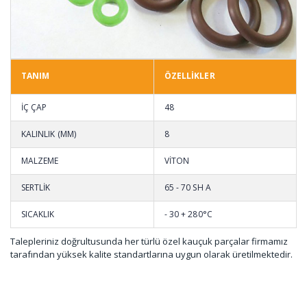
TANIM
ÖZELLİKLER
İÇ ÇAP
48
KALINLIK (MM)
8
MALZEME
VİTON
SERTLİK
65 - 70 SH A
SICAKLIK
- 30 + 280°C
Talepleriniz doğrultusunda her türlü özel kauçuk parçalar firmamız
tarafından yüksek kalite standartlarına uygun olarak üretilmektedir.