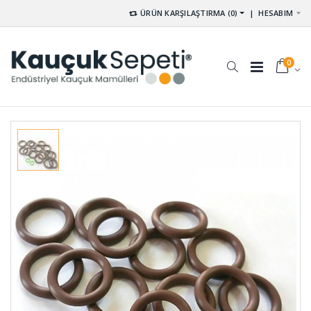
ÜRÜN KARŞILAŞTIRMA (0)
|
HESABIM
0
Çikolata
Karton
Dolum
Çekim