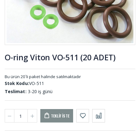
Takozu HT-
Lastiği KC-
001
001
Reglaj
Kaput
Kaplin
Mandal
Lastikleri
Lastiği KP-
REG-001
001
O-ring Viton VO-511 (20 ADET)
Tek Yüzü
Pvs Tekeri
Kendinden
TKR-001
Yapışkanlı
Bu ürün 20`li paket halinde satılmaktadır
Epdm
Stok Kodu:
VO-511
Sünger
YPS-001
Teslimat:
3-20 iş günü
(20 METRE)
TEKLIF İSTE