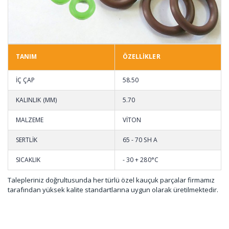
TANIM
ÖZELLİKLER
İÇ ÇAP
58.50
KALINLIK (MM)
5.70
MALZEME
VİTON
SERTLİK
65 - 70 SH A
SICAKLIK
- 30 + 280°C
Talepleriniz doğrultusunda her türlü özel kauçuk parçalar firmamız
tarafından yüksek kalite standartlarına uygun olarak üretilmektedir.