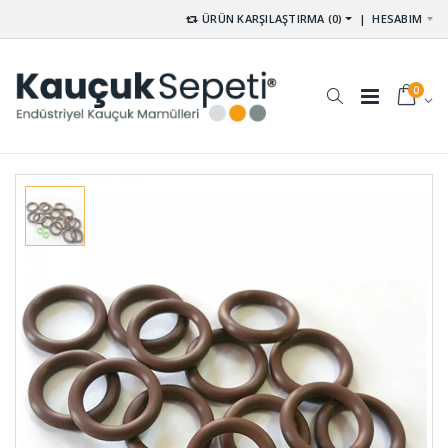
ÜRÜN KARŞILAŞTIRMA (0)
|
HESABIM
0
Vana
Kompansatör
Lastiği DV-
Lastiği