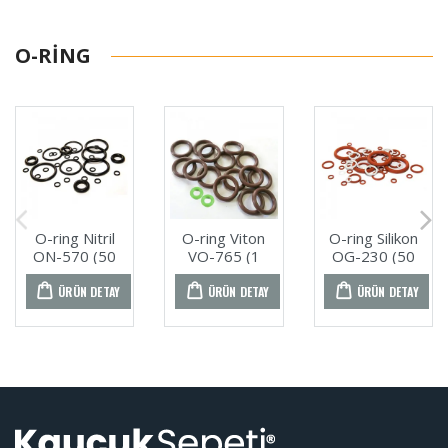
O-RING
O-ring Nitril
O-ring Viton
O-ring Silikon
ON-570 (50
VO-765 (1
OG-230 (50
ADET)
ADET)
ADET)
ÜRÜN DETAY
ÜRÜN DETAY
ÜRÜN DETAY