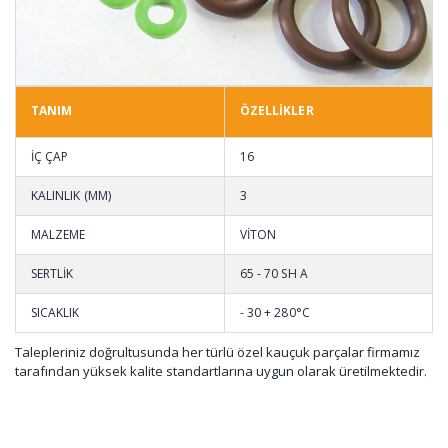
TANIM
ÖZELLİKLER
İÇ ÇAP
16
KALINLIK (MM)
3
MALZEME
VİTON
SERTLİK
65 - 70 SH A
SICAKLIK
- 30 + 280°C
Talepleriniz doğrultusunda her türlü özel kauçuk parçalar firmamız
tarafından yüksek kalite standartlarına uygun olarak üretilmektedir.