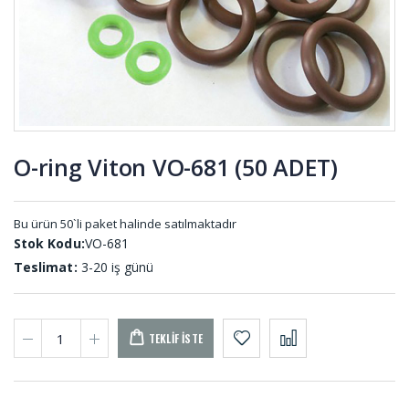
001
KOM-001
Rakor
Tekne
Contası RA-
Takozları
001
TEK-001
O-ring Viton VO-681 (50 ADET)
Merdane
O-ring Nitril
Sargı Şerit
ON-001 (50
MER-001
ADET)
Bu ürün 50`li paket halinde satılmaktadır
Stok Kodu:
VO-681
Teslimat:
3-20 iş günü
TEKLIF İSTE