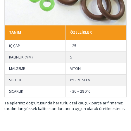
TANIM
ÖZELLİKLER
İÇ ÇAP
125
KALINLIK (MM)
5
MALZEME
VİTON
SERTLİK
65 - 70 SH A
SICAKLIK
- 30 + 280°C
Talepleriniz doğrultusunda her türlü özel kauçuk parçalar firmamız
tarafından yüksek kalite standartlarına uygun olarak üretilmektedir.