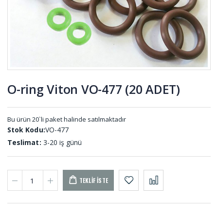
MEL-001
KD-001
Karton
O-ring
Çekim
Setler SET-
Lastiği KC-
001
001
O-ring Viton VO-477 (20 ADET)
Çikolata
Eva Sünger
Dolum
Levhalar
Takozu HT-
EV-001
Bu ürün 20`li paket halinde satılmaktadır
001
Stok Kodu:
VO-477
Teslimat:
3-20 iş günü
TEKLIF İSTE