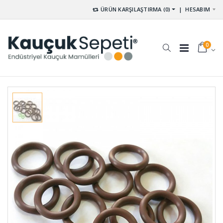
ÜRÜN KARŞILAŞTIRMA (0)
|
HESABIM
0
Membran
Dikişli
Lastikleri
Körükler