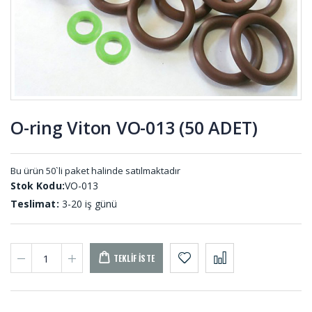
MEL-001
GE-001 (20
ADET)
Dolum
Tutamak
Lastikleri
Elcik Lastiği
DL-001
TU-001
O-ring Viton VO-013 (50 ADET)
O-ring Şerit
Tek Yüzü
Silikon OS-
Kendinden
001 (50
Yapışkanlı
Bu ürün 50`li paket halinde satılmaktadır
METRE)
Epdm
Stok Kodu:
VO-013
Sünger
YPS-001
Teslimat:
3-20 iş günü
(20 METRE)
TEKLIF İSTE