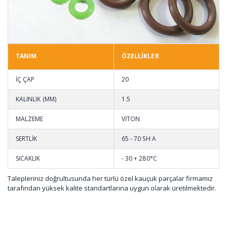
TANIM
ÖZELLİKLER
İÇ ÇAP
20
KALINLIK (MM)
1.5
MALZEME
VİTON
SERTLİK
65 - 70 SH A
SICAKLIK
- 30 + 280°C
Talepleriniz doğrultusunda her türlü özel kauçuk parçalar firmamız
tarafından yüksek kalite standartlarına uygun olarak üretilmektedir.