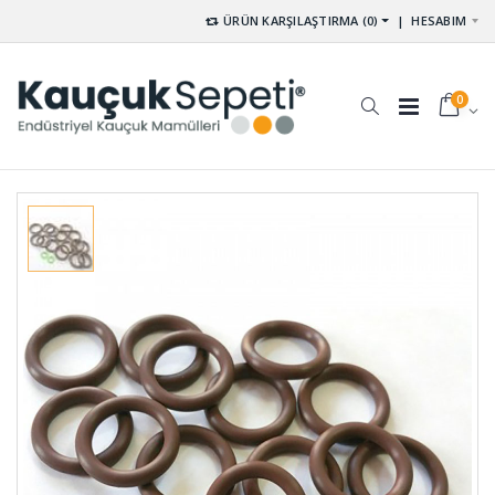
ÜRÜN KARŞILAŞTIRMA (0)
|
HESABIM
0
Kaput
Palet
Mandal
Lastikleri