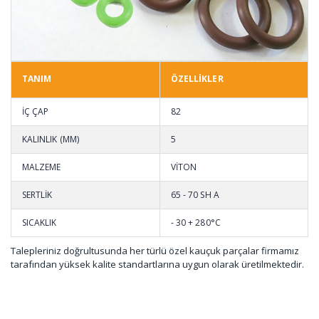
TANIM
ÖZELLİKLER
İÇ ÇAP
82
KALINLIK (MM)
5
MALZEME
VİTON
SERTLİK
65 - 70 SH A
SICAKLIK
- 30 + 280°C
Talepleriniz doğrultusunda her türlü özel kauçuk parçalar firmamız
tarafından yüksek kalite standartlarına uygun olarak üretilmektedir.