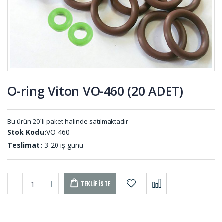
Lastiği KP-
PAL-001
001
Yıldız Kaplin
Vana
KPY-001
Lastiği DV-
001
O-ring Viton VO-460 (20 ADET)
Kare Dolu
Reglaj
Kauçuk
Kaplin
Profil DS-
Lastikleri
Bu ürün 20`li paket halinde satılmaktadır
001 (10
REG-001
Stok Kodu:
VO-460
METRE)
Teslimat:
3-20 iş günü
TEKLIF İSTE