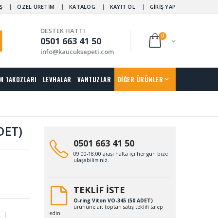
Ş
ÖZEL ÜRETİM
KATALOG
KAYIT OL
GİRİŞ YAP
DESTEK HATTI
0
0501 663 41 50
info@kaucuksepeti.com
M TAKOZLARI
LEVHALAR
VANTUZLAR
DİĞER ÜRÜNLER
DET)
0501 663 41 50
09:00-18:00 arası hafta içi her gün bize
ulaşabilirsiniz.
TEKLİF İSTE
O-ring Viton VO-345 (50 ADET)
ürününe ait toptan satış teklifi talep
edin.