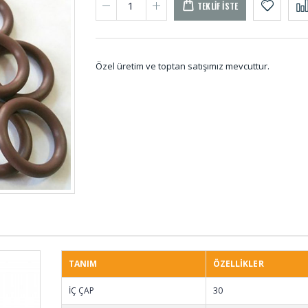
TEKLIF İSTE
Özel üretim ve toptan satışımız mevcuttur.
Paket Lastikleri PL-
Kare 
001
Profil
METR
Tutamak Elcik Lastiği
Saclı P
TU-001
Pano L
001 (
TANIM
ÖZELLİKLER
Reglaj Kaplin
D Tip
İÇ ÇAP
30
Lastikleri REG-001
Lastiğ