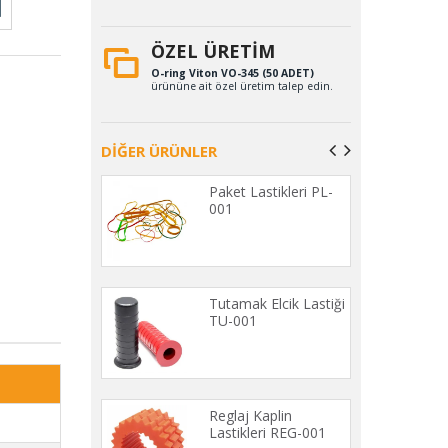
ÖZEL ÜRETİM
O-ring Viton VO-345 (50 ADET)
ürününe ait özel üretim talep edin.
DİĞER ÜRÜNLER
Dolu Kauçuk
Paket Lastikleri PL-
 DS-001 (10
001
E)
lastikli Kapı
Tutamak Elcik Lastiği
astikleri PA-
TU-001
50 MT)
 Usturmaca
Reglaj Kaplin
i US-001
Lastikleri REG-001