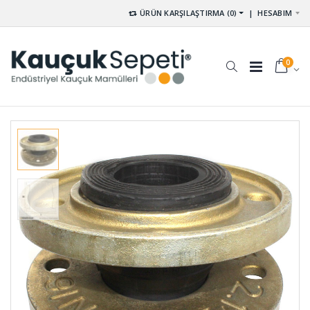
ÜRÜN KARŞILAŞTIRMA (0)
|
HESABIM
0
Vakum
Silindirik
Ayaklı
Dolu