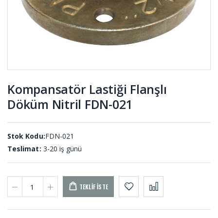
Titreşim
Takozlar
Takozları
DT-001
KTS-001
Yıldız Kaplin
Tekne
KPY-001
Takozları
TEK-001
Kompansatör Lastiği Flanşlı
Döküm Nitril FDN-021
O-ring Nitril
Yuvarlak
ON-001 (50
Çubuk
ADET)
Delrin DLR-
001
Stok Kodu:
FDN-021
Teslimat:
3-20 iş günü
TEKLIF İSTE