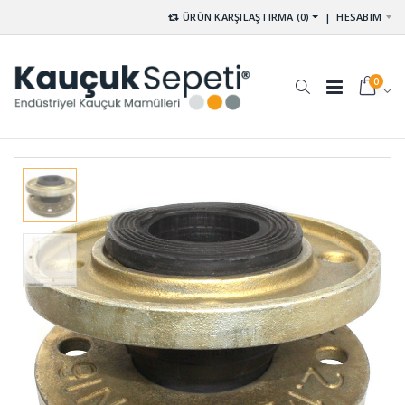
ÜRÜN KARŞILAŞTIRMA (0)
|
HESABIM
0
Tek Yüzü
Etek Lastiği
Kendinden
ETE-001