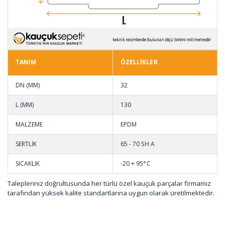
TANIM
ÖZELLİKLER
DN (MM)
32
L (MM)
130
MALZEME
EPDM
SERTLİK
65 - 70 SH A
SICAKLIK
-20 + 95°C
Talepleriniz doğrultusunda her türlü özel kauçuk parçalar firmamız
tarafından yüksek kalite standartlarına uygun olarak üretilmektedir.