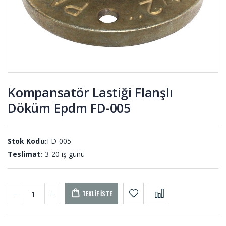
Yapışkanlı
Epdm
Sünger
YPS-001
(20 METRE)
Silindirik
Kare
Dolu
Diyafram
Takozlar
Lastiği DY-
DT-001
296
Kompansatör Lastiği Flanşlı
Döküm Epdm FD-005
Membran
U -
Lastikleri
Lastikleri
MEL-001
UL-001
Stok Kodu:
FD-005
Teslimat:
3-20 iş günü
TEKLIF İSTE