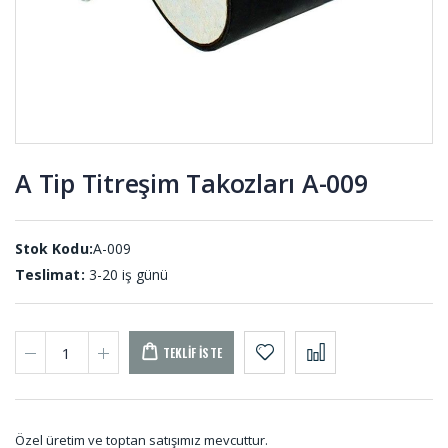
GE-001 (20
Profil DS-
ADET)
001 (10
METRE)
Kauçuk
Vakum
Top K-001
Ayaklı
Titreşim
Takozları
KTS-001
A Tip Titreşim Takozları A-009
Membran
D Tip
Lastikleri
Usturmaca
MEL-001
Lastiği US-
Stok Kodu:
A-009
001
Teslimat:
3-20 iş günü
TEKLIF İSTE
Özel üretim ve toptan satışımız mevcuttur.