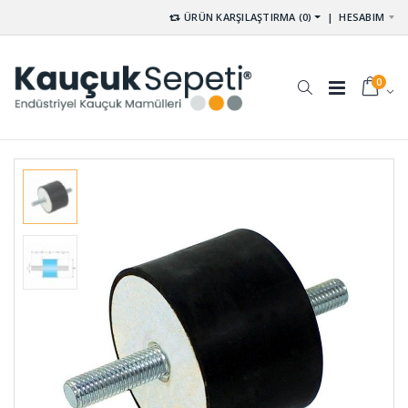
ÜRÜN KARŞILAŞTIRMA (0)
|
HESABIM
0
Kablo Geçit
Kare Dolu
Lastikleri
Kauçuk