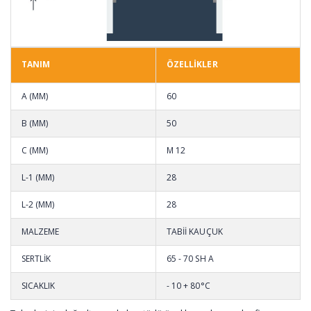
TANIM
ÖZELLİKLER
A (MM)
60
B (MM)
50
C (MM)
M 12
L-1 (MM)
28
L-2 (MM)
28
MALZEME
TABİİ KAUÇUK
SERTLİK
65 - 70 SH A
SICAKLIK
- 10 + 80°C