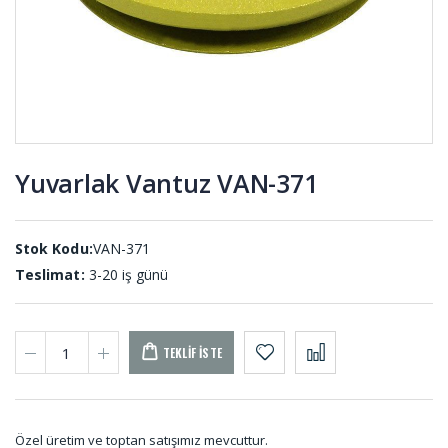
ADET)
Dolum
Vana
Lastikleri
Lastiği DV-
DL-001
001
Yuvarlak Vantuz VAN-371
Silikon
Kule
Hortumlar
Lastikleri
HS-001 (20
KL-001
METRE)
Stok Kodu:
VAN-371
Teslimat:
3-20 iş günü
TEKLIF İSTE
Özel üretim ve toptan satışımız mevcuttur.