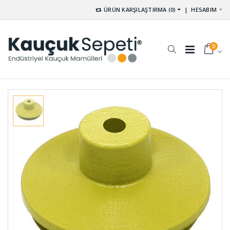
ÜRÜN KARŞILAŞTIRMA (0)
|
HESABIM
0
Palet
Kablo Geçit
Lastikleri
Lastikleri
PAL-001
GE-001 (20