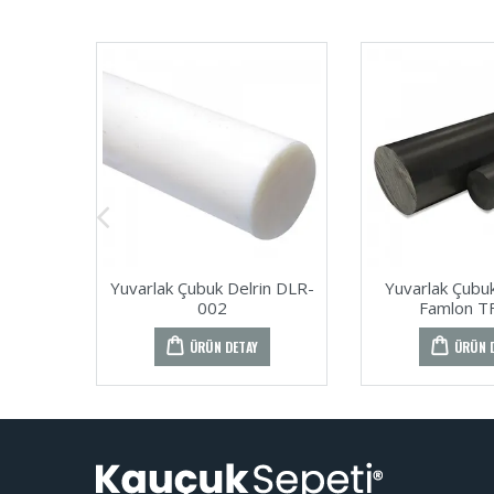
Yuvarlak Çubuk Delrin DLR-
Yuvarlak Çubu
002
Famlon T
ÜRÜN DETAY
ÜRÜN 