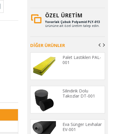
ÖZEL ÜRETİM
Yuvarlak Çubuk Polyamid PLY-013
ürününe ait özel üretim talep edin.
DİĞER ÜRÜNLER
 Setler SET-
Palet Lastikleri PAL-
001
k Top K-001
Silindirik Dolu
Takozlar DT-001
 Kaplin
Eva Sünger Levhalar
leri REG-001
EV-001