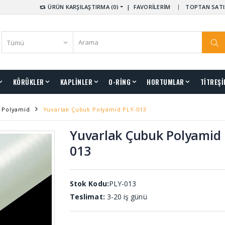
ÜRÜN KARŞILAŞTIRMA (0)
|
FAVORİLERİM
TOPTAN SATI
KÖRÜKLER
KAPLİNLER
O-RİNG
HORTUMLAR
TİTREŞİ
 Polyamid
Yuvarlak Çubuk Polyamid PLY-013
Yuvarlak Çubuk Polyamid 
013
Stok Kodu:
PLY-013
Teslimat:
3-20 iş günü