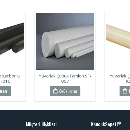
k Karbonlu
Yuvarlak Çubuk Famlon SF-
Yuvarlak 
F-016
007
K
DETAY
ÜRÜN DETAY
Müşteri İlişkileri
KaucukSepeti
®