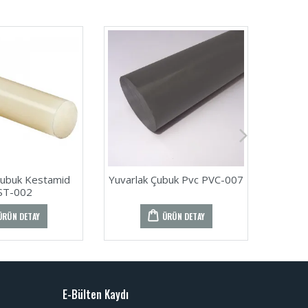
Çubuk Kestamid
Yuvarlak Çubuk Pvc PVC-007
Yuvarl
ST-002
ÜRÜN DETAY
ÜRÜN DETAY
E-Bülten Kaydı