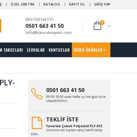
Ş
ÖZEL ÜRETİM
KATALOG
KAYIT OL
GİRİŞ YAP
DESTEK HATTI
0
0501 663 41 50
info@kaucuksepeti.com
M TAKOZLARI
LEVHALAR
VANTUZLAR
DİĞER ÜRÜNLER
PLY-
0501 663 41 50
09:00-18:00 arası hafta içi her gün bize
ulaşabilirsiniz.
TEKLİF İSTE
Yuvarlak Çubuk Polyamid PLY-013
ürününe ait toptan satış teklifi talep
edin.