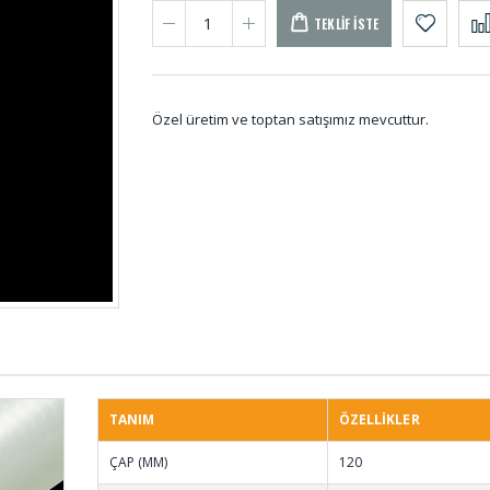
TEKLIF İSTE
Özel üretim ve toptan satışımız mevcuttur.
Palet Lastikleri PAL-
O-ring
001
001
Silindirik Dolu
Kauçu
Takozlar DT-001
TANIM
ÖZELLİKLER
Eva Sünger Levhalar
Reglaj
ÇAP (MM)
120
EV-001
Lastik