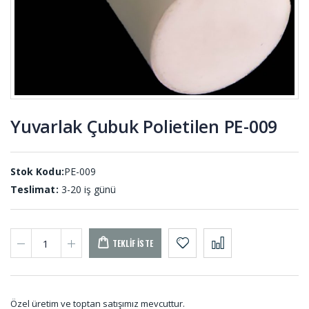
KOM-001
SU-001
O-ring
Vana
Setler SET-
Lastiği DV-
001
001
Yuvarlak Çubuk Polietilen PE-009
Çikolata
U -
Dolum
Lastikleri
Takozu HT-
UL-001
Stok Kodu:
PE-009
001
Teslimat:
3-20 iş günü
TEKLIF İSTE
Özel üretim ve toptan satışımız mevcuttur.