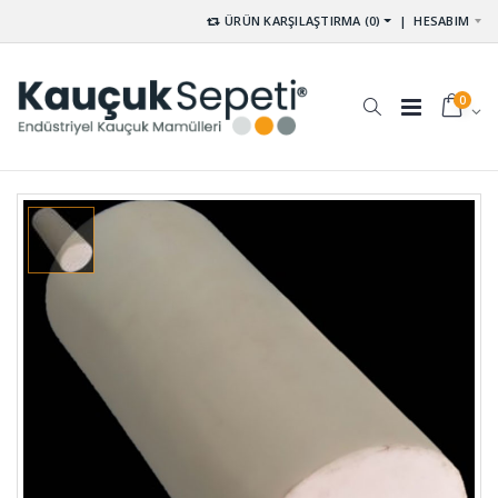
ÜRÜN KARŞILAŞTIRMA (0)
|
HESABIM
0
Kompansatör
Sivri Uclu
Lastiği
Sıyırıcı Şerit