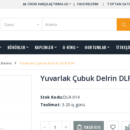
ÜRÜN KARŞILAŞTIRMA (0)
|
FAVORİLERİM
TOPTAN SATI
KÖRÜKLER
KAPLİNLER
O-RİNG
HORTUMLAR
TİTREŞİ
 Delrin
Yuvarlak Çubuk Delrin DLR-014
Yuvarlak Çubuk Delrin DL
Stok Kodu:
DLR-014
Teslimat:
3-20 iş günü
TEKLIF İSTE