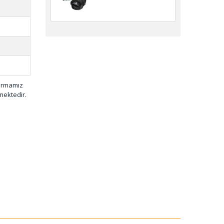
firmamız
mektedir.