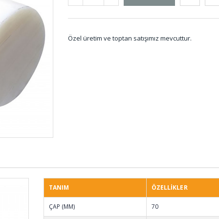
Özel üretim ve toptan satışımız mevcuttur.
Reglaj Kaplin
Tampon
Lastikleri REG-001
TAM-
O-ring Setler SET-
Etek L
001
TANIM
ÖZELLİKLER
Dikişli Körükler KD-
Membr
ÇAP (MM)
70
001
MEL-