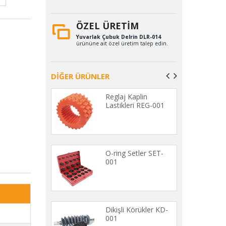
ÖZEL ÜRETİM
Yuvarlak Çubuk Delrin DLR-014
ürününe ait özel üretim talep edin.
DİĞER ÜRÜNLER
 Lastikleri
Reglaj Kaplin
009-A
Lastikleri REG-001
astiği ETE-001
O-ring Setler SET-
001
an Lastikleri
Dikişli Körükler KD-
001
001