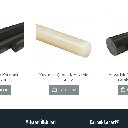
k Karbonlu
Yuvarlak Çubuk Kestamid
Yuvarlak 
F-001
KST-012
Faml
DETAY
ÜRÜN DETAY
Müşteri İlişkileri
KaucukSepeti
®