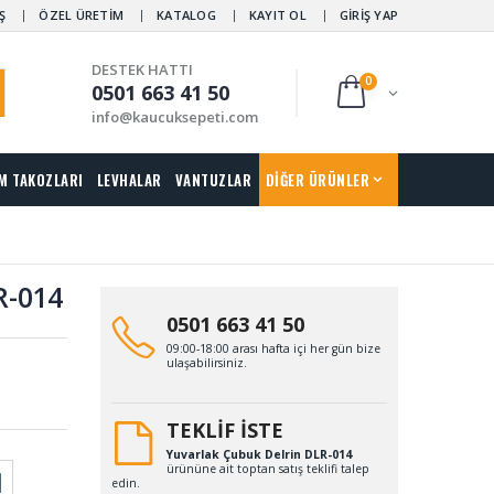
Ş
ÖZEL ÜRETİM
KATALOG
KAYIT OL
GİRİŞ YAP
DESTEK HATTI
0
0501 663 41 50
info@kaucuksepeti.com
M TAKOZLARI
LEVHALAR
VANTUZLAR
DİĞER ÜRÜNLER
R-014
0501 663 41 50
09:00-18:00 arası hafta içi her gün bize
ulaşabilirsiniz.
TEKLİF İSTE
Yuvarlak Çubuk Delrin DLR-014
ürününe ait toptan satış teklifi talep
edin.