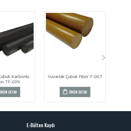
Çubuk Karbonlu
Yuvarlak Çubuk Fiber F-007
Yuva
on TF-009
ÜRÜN DETAY
ÜRÜN DETAY
E-Bülten Kaydı