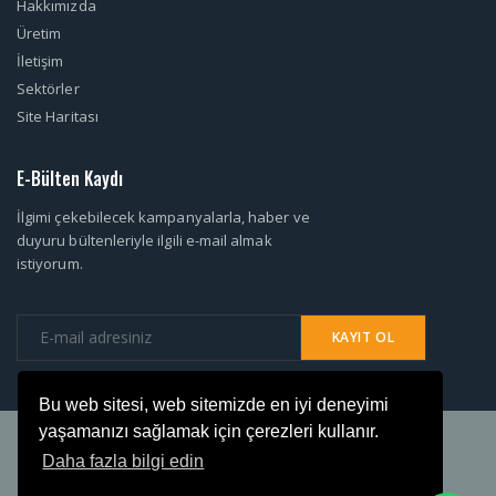
Hakkımızda
Üretim
İletişim
Sektörler
Site Haritası
E-Bülten Kaydı
İlgimi çekebilecek kampanyalarla, haber ve
duyuru bültenleriyle ilgili e-mail almak
istiyorum.
Bu web sitesi, web sitemizde en iyi deneyimi
yaşamanızı sağlamak için çerezleri kullanır.
Copyright. © 2018 R3 Grup Yapı Gıda ve Bilişim Teknolojileri Tic.Ltdi.Şti.
iştirakidir.
Daha fazla bilgi edin