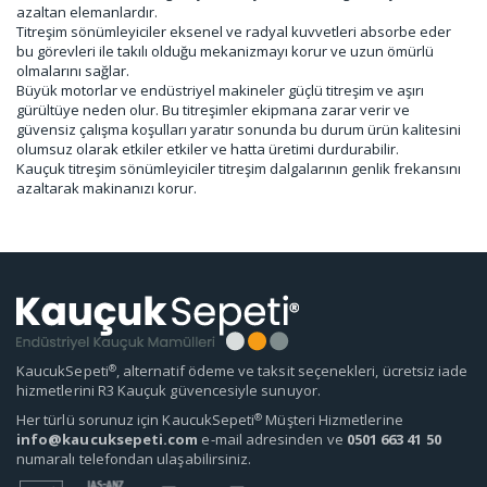
azaltan elemanlardır.
Titreşim sönümleyiciler eksenel ve radyal kuvvetleri absorbe eder
bu görevleri ile takılı olduğu mekanizmayı korur ve uzun ömürlü
olmalarını sağlar.
Büyük motorlar ve endüstriyel makineler güçlü titreşim ve aşırı
gürültüye neden olur. Bu titreşimler ekipmana zarar verir ve
güvensiz çalışma koşulları yaratır sonunda bu durum ürün kalitesini
olumsuz olarak etkiler etkiler ve hatta üretimi durdurabilir.
Kauçuk titreşim sönümleyiciler titreşim dalgalarının genlik frekansını
azaltarak makinanızı korur.
®
KaucukSepeti
, alternatif ödeme ve taksit seçenekleri, ücretsiz iade
hizmetlerini R3 Kauçuk güvencesiyle sunuyor.
®
Her türlü sorunuz için KaucukSepeti
Müşteri Hizmetlerine
info@kaucuksepeti.com
e-mail adresinden ve
0501 663 41 50
numaralı telefondan ulaşabilirsiniz.