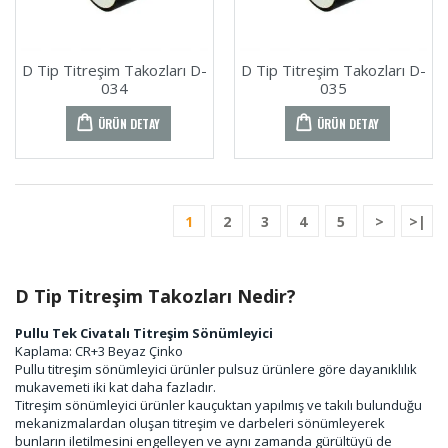
D Tip Titreşim Takozları D-
D Tip Titreşim Takozları D-
034
035
ÜRÜN DETAY
ÜRÜN DETAY
1
2
3
4
5
>
>|
D Tip Titreşim Takozları Nedir?
Pullu Tek Civatalı Titreşim Sönümleyici
Kaplama: CR+3 Beyaz Çinko
Pullu titreşim sönümleyici ürünler pulsuz ürünlere göre dayanıklılık
mukavemeti iki kat daha fazladır.
Titreşim sönümleyici ürünler kauçuktan yapılmış ve takılı bulunduğu
mekanizmalardan oluşan titreşim ve darbeleri sönümleyerek
bunların iletilmesini engelleyen ve aynı zamanda gürültüyü de