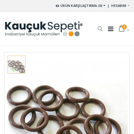
ÜRÜN KARŞILAŞTIRMA (0)
|
HESABIM
0
Paket
Kompansatör
Lastikleri
Lastiği