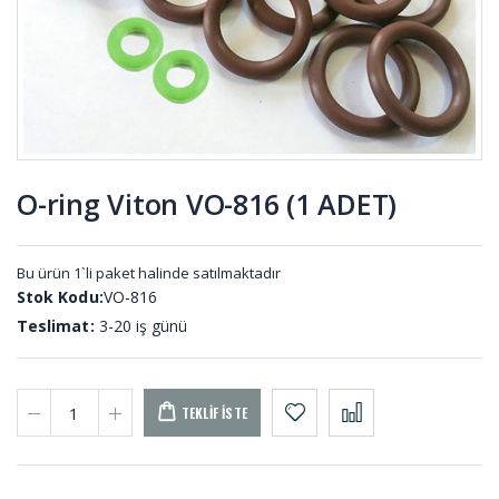
PL-001
KOM-001
Çikolata
İmpel
Dolum
Lastiği 09-
Takozu HT-
819-B
001
O-ring Viton VO-816 (1 ADET)
Tekne
Membran
Takozları
Lastikleri
TEK-001
MEL-001
Bu ürün 1`li paket halinde satılmaktadır
Stok Kodu:
VO-816
Teslimat:
3-20 iş günü
TEKLIF İSTE