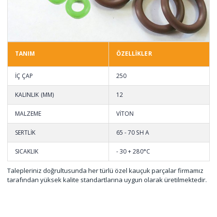
TANIM
ÖZELLİKLER
İÇ ÇAP
250
KALINLIK (MM)
12
MALZEME
VİTON
SERTLİK
65 - 70 SH A
SICAKLIK
- 30 + 280°C
Talepleriniz doğrultusunda her türlü özel kauçuk parçalar firmamız
tarafından yüksek kalite standartlarına uygun olarak üretilmektedir.