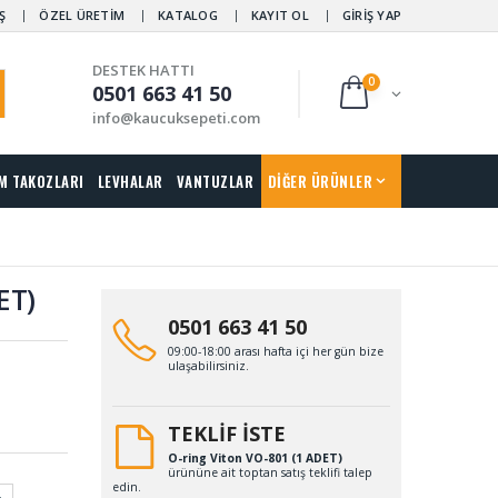
Ş
ÖZEL ÜRETİM
KATALOG
KAYIT OL
GİRİŞ YAP
DESTEK HATTI
0
0501 663 41 50
info@kaucuksepeti.com
M TAKOZLARI
LEVHALAR
VANTUZLAR
DİĞER ÜRÜNLER
ET)
0501 663 41 50
09:00-18:00 arası hafta içi her gün bize
ulaşabilirsiniz.
TEKLİF İSTE
O-ring Viton VO-801 (1 ADET)
ürününe ait toptan satış teklifi talep
edin.