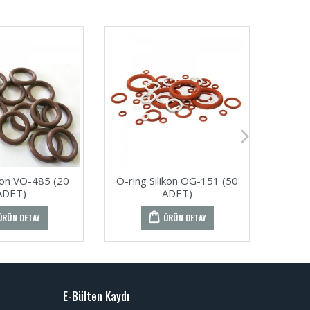
ton VO-485 (20
O-ring Silikon OG-151 (50
O-ri
ADET)
ADET)
ÜRÜN DETAY
ÜRÜN DETAY
E-Bülten Kaydı