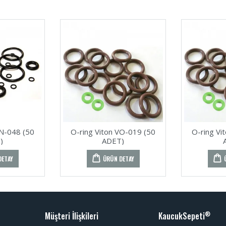
ON-048 (50
O-ring Viton VO-019 (50
O-ring Vi
)
ADET)
DETAY
ÜRÜN DETAY
Müşteri İlişkileri
KaucukSepeti
®