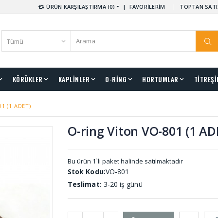
ÜRÜN KARŞILAŞTIRMA (0)
|
FAVORİLERİM
TOPTAN SATI
KÖRÜKLER
KAPLİNLER
O-RİNG
HORTUMLAR
TİTREŞİ
01 (1 ADET)
O-ring Viton VO-801 (1 AD
Bu ürün 1`li paket halinde satılmaktadır
Stok Kodu:
VO-801
Teslimat:
3-20 iş günü