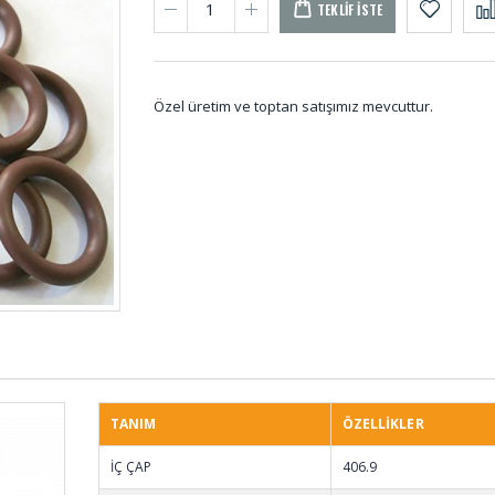
TEKLIF İSTE
Özel üretim ve toptan satışımız mevcuttur.
O-ring Setler SET-
Rakor
001
001
Membran Lastikleri
Eva S
MEL-001
EV-00
TANIM
ÖZELLİKLER
Kare Vantuzlar VAN-
Reglaj
İÇ ÇAP
406.9
028
Lastik