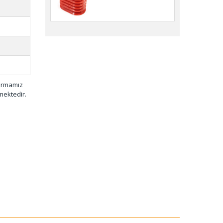
firmamız
mektedir.