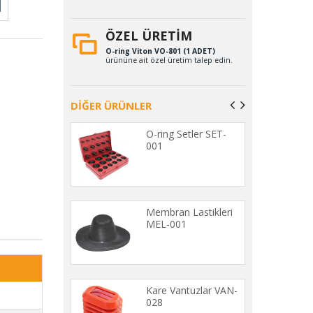
ÖZEL ÜRETİM
O-ring Viton VO-801 (1 ADET)
ürününe ait özel üretim talep edin.
DİĞER ÜRÜNLER
 Contası RA-
O-ring Setler SET-
001
ünger Levhalar
Membran Lastikleri
1
MEL-001
 Kaplin
Kare Vantuzlar VAN-
leri REG-001
028