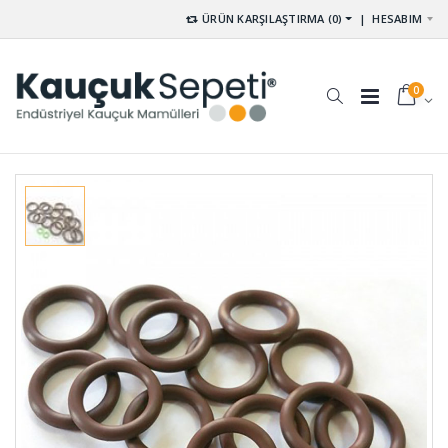
ÜRÜN KARŞILAŞTIRMA (0)
|
HESABIM
0
Silindirik
Kauçuk
Dolu
Top K-001