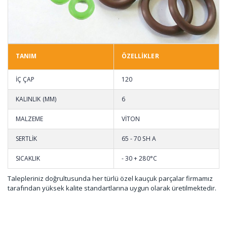
TANIM
ÖZELLİKLER
İÇ ÇAP
120
KALINLIK (MM)
6
MALZEME
VİTON
SERTLİK
65 - 70 SH A
SICAKLIK
- 30 + 280°C
Talepleriniz doğrultusunda her türlü özel kauçuk parçalar firmamız
tarafından yüksek kalite standartlarına uygun olarak üretilmektedir.