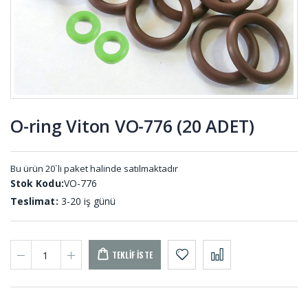
Takozlar
DT-001
Tutamak
Poliüretan
Elcik Lastiği
Delikli Kalıp
TU-001
Yayları
KYD-001
O-ring Viton VO-776 (20 ADET)
Kaput
D Tip
Mandal
Usturmaca
Lastiği KP-
Lastiği US-
Bu ürün 20`li paket halinde satılmaktadır
001
001
Stok Kodu:
VO-776
Teslimat:
3-20 iş günü
TEKLIF İSTE