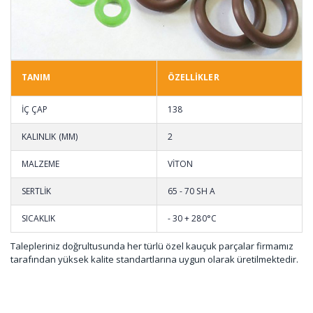
TANIM
ÖZELLİKLER
İÇ ÇAP
138
KALINLIK (MM)
2
MALZEME
VİTON
SERTLİK
65 - 70 SH A
SICAKLIK
- 30 + 280°C
Talepleriniz doğrultusunda her türlü özel kauçuk parçalar firmamız
tarafından yüksek kalite standartlarına uygun olarak üretilmektedir.