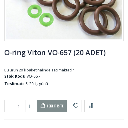
HS-001 (20
001
METRE)
Saclı
Vana
Plastikli
Lastiği DV-
Kapı Pano
001
Lastikleri
PA-001 (50
O-ring Viton VO-657 (20 ADET)
MT)
Etek Lastiği
O-ring Nitril
ETE-001
ON-001 (50
ADET)
Bu ürün 20`li paket halinde satılmaktadır
Stok Kodu:
VO-657
Teslimat:
3-20 iş günü
TEKLIF İSTE