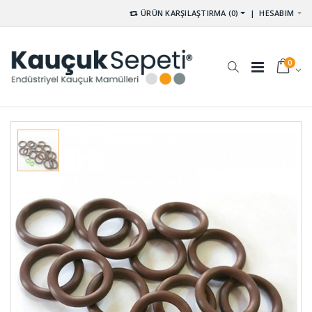
ÜRÜN KARŞILAŞTIRMA (0)
|
HESABIM
0
Silikon
O-ring
Hortumlar
Setler SET-