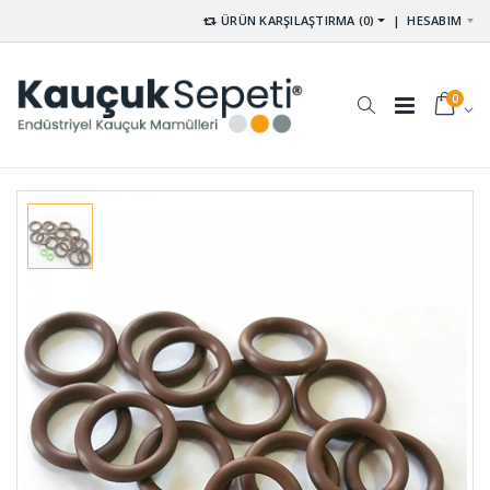
ÜRÜN KARŞILAŞTIRMA (0)
|
HESABIM
0
D Tip
U -
Usturmaca
Lastikleri