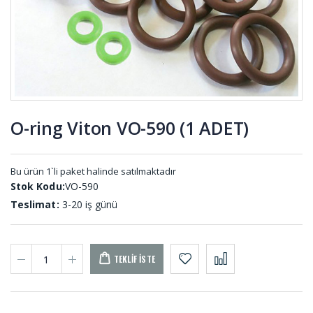
Lastiği US-
UL-001
001
Kauçuk
Saclı
Top K-001
Plastikli
Kapı Pano
Lastikleri
PA-001 (50
O-ring Viton VO-590 (1 ADET)
MT)
Dikişli
Yuvarlak
Körükler
Çubuk
KD-001
Delrin DLR-
Bu ürün 1`li paket halinde satılmaktadır
001
Stok Kodu:
VO-590
Teslimat:
3-20 iş günü
TEKLIF İSTE