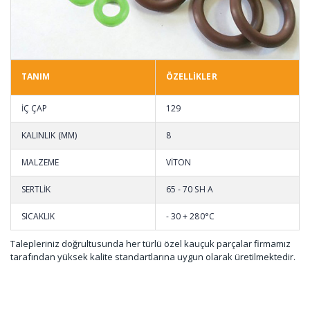
TANIM
ÖZELLİKLER
İÇ ÇAP
129
KALINLIK (MM)
8
MALZEME
VİTON
SERTLİK
65 - 70 SH A
SICAKLIK
- 30 + 280°C
Talepleriniz doğrultusunda her türlü özel kauçuk parçalar firmamız
tarafından yüksek kalite standartlarına uygun olarak üretilmektedir.