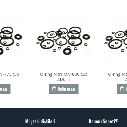
ON-775 (50
O-ring Nitril ON-800 (20
O-ring Ni
)
ADET)
DETAY
ÜRÜN DETAY
Müşteri İlişkileri
KaucukSepeti
®