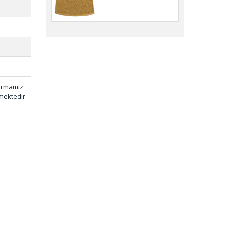
firmamız
mektedir.