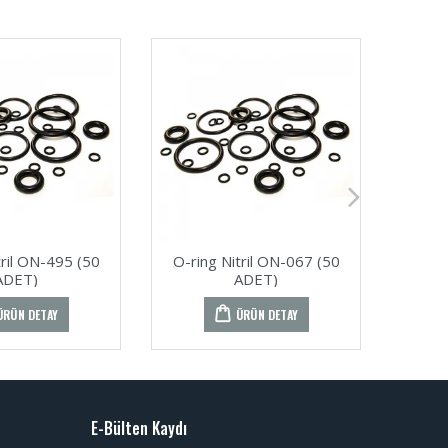
tril ON-495 (50
O-ring Nitril ON-067 (50
O-ri
ADET)
ADET)
ÜRÜN DETAY
ÜRÜN DETAY
E-Bülten Kaydı