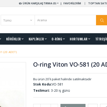
ÜRÜN KARŞILAŞTIRMA (0)
|
FAVORİLERİM
TOPTAN SATI
KÖRÜKLER
KAPLİNLER
O-RİNG
HORTUMLAR
TİTREŞİ
81 (20 ADET)
O-ring Viton VO-581 (20 A
Bu ürün 20`li paket halinde satılmaktadır
Stok Kodu:
VO-581
Teslimat:
3-20 iş günü