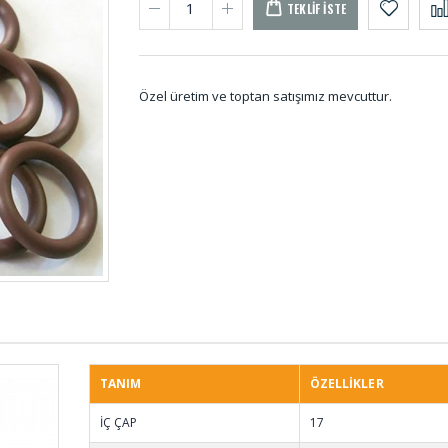
TEKLIF İSTE
Özel üretim ve toptan satışımız mevcuttur.
Etek Lastiği ETE-001
Paket 
001
Palet Lastikleri PAL-
D Tip
001
Lastiğ
TANIM
ÖZELLİKLER
Merdane Sargı Şerit
Kompa
İÇ ÇAP
17
MER-001
KOM-