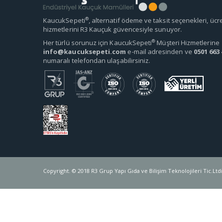
®
KaucukSepeti
, alternatif ödeme ve taksit seçenekleri, ücr
hizmetlerini R3 Kauçuk güvencesiyle sunuyor.
®
Her türlü sorunuz için KaucukSepeti
Müşteri Hizmetlerine
info@kaucuksepeti.com
e-mail adresinden ve
0501 663 
numaralı telefondan ulaşabilirsiniz.
Copyright. © 2018 R3 Grup Yapı Gıda ve Bilişim Teknolojileri Tic.Ltdi.Ş