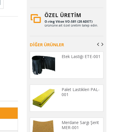
ÖZEL ÜRETİM
O-ring Viton VO-581 (20 ADET)
ürününe ait özel üretim talep edin.
DİĞER ÜRÜNLER
Lastikleri PL-
Etek Lastiği ETE-001
 Usturmaca
Palet Lastikleri PAL-
i US-001
001
nsatör Lastiği
Merdane Sargı Şerit
001
MER-001