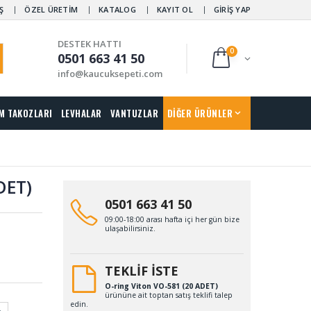
Ş
ÖZEL ÜRETİM
KATALOG
KAYIT OL
GİRİŞ YAP
DESTEK HATTI
0
0501 663 41 50
info@kaucuksepeti.com
M TAKOZLARI
LEVHALAR
VANTUZLAR
DİĞER ÜRÜNLER
DET)
0501 663 41 50
09:00-18:00 arası hafta içi her gün bize
ulaşabilirsiniz.
TEKLİF İSTE
O-ring Viton VO-581 (20 ADET)
ürününe ait toptan satış teklifi talep
edin.