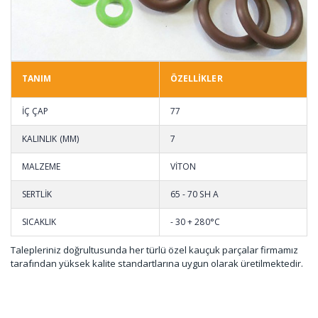
TANIM
ÖZELLİKLER
İÇ ÇAP
77
KALINLIK (MM)
7
MALZEME
VİTON
SERTLİK
65 - 70 SH A
SICAKLIK
- 30 + 280°C
Talepleriniz doğrultusunda her türlü özel kauçuk parçalar firmamız
tarafından yüksek kalite standartlarına uygun olarak üretilmektedir.