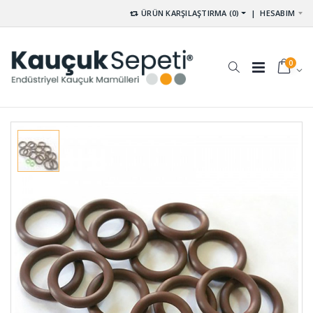
ÜRÜN KARŞILAŞTIRMA (0)
|
HESABIM
0
Membran
Kare Dolu
Lastikleri
Kauçuk