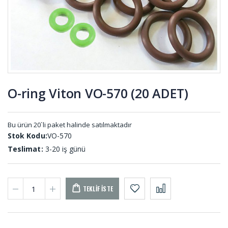
MEL-001
Profil DS-
001 (10
METRE)
Kare
Yuvarlak
Diyafram
Çubuk
Lastiği DY-
Delrin DLR-
296
001
O-ring Viton VO-570 (20 ADET)
Pvs Tekeri
Kompansatör
TKR-001
Lastiği
KOM-001
Bu ürün 20`li paket halinde satılmaktadır
Stok Kodu:
VO-570
Teslimat:
3-20 iş günü
TEKLIF İSTE