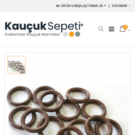
ÜRÜN KARŞILAŞTIRMA (0)
|
HESABIM
0
Kare Dolu
Yuvarlak
Kauçuk
Çubuk