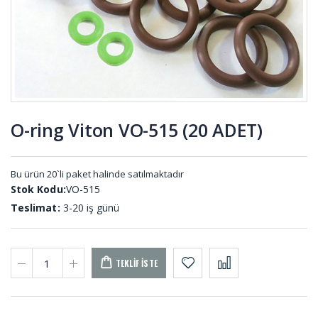
Profil DS-
Delrin DLR-
001 (10
001
METRE)
Pvs Tekeri
Eva Sünger
TKR-001
Levhalar
EV-001
O-ring Viton VO-515 (20 ADET)
Tutamak
Merdane
Elcik Lastiği
Sargı Şerit
TU-001
MER-001
Bu ürün 20`li paket halinde satılmaktadır
Stok Kodu:
VO-515
Teslimat:
3-20 iş günü
TEKLIF İSTE