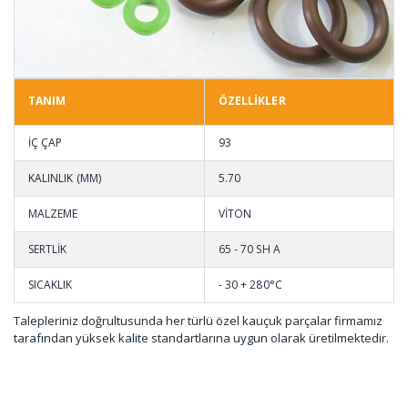
TANIM
ÖZELLİKLER
İÇ ÇAP
93
KALINLIK (MM)
5.70
MALZEME
VİTON
SERTLİK
65 - 70 SH A
SICAKLIK
- 30 + 280°C
Talepleriniz doğrultusunda her türlü özel kauçuk parçalar firmamız
tarafından yüksek kalite standartlarına uygun olarak üretilmektedir.