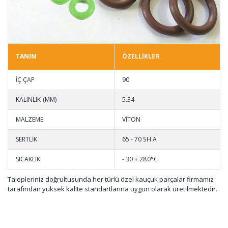
TANIM
ÖZELLİKLER
İÇ ÇAP
90
KALINLIK (MM)
5.34
MALZEME
VİTON
SERTLİK
65 - 70 SH A
SICAKLIK
- 30 + 280°C
Talepleriniz doğrultusunda her türlü özel kauçuk parçalar firmamız
tarafından yüksek kalite standartlarına uygun olarak üretilmektedir.