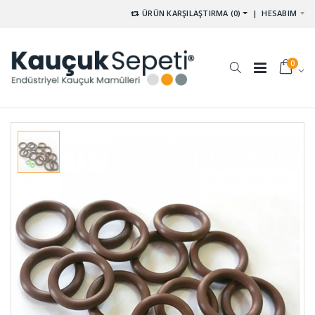
ÜRÜN KARŞILAŞTIRMA (0)
|
HESABIM
0
Silindirik
Kare Dolu
Dolu
Kauçuk