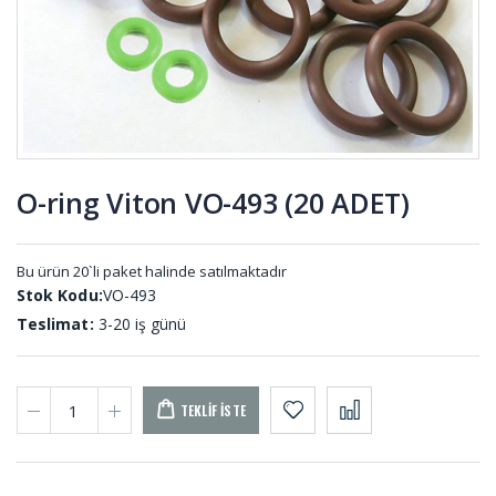
Takozlar
Profil DS-
DT-001
001 (10
METRE)
U -
Vakum
Lastikleri
Ayaklı
UL-001
Titreşim
Takozları
KTS-001
O-ring Viton VO-493 (20 ADET)
Kablo Geçit
Vana
Lastikleri
Lastiği DV-
GE-001 (20
001
Bu ürün 20`li paket halinde satılmaktadır
ADET)
Stok Kodu:
VO-493
Teslimat:
3-20 iş günü
TEKLIF İSTE