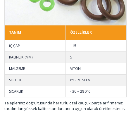
TANIM
ÖZELLİKLER
İÇ ÇAP
115
KALINLIK (MM)
5
MALZEME
VİTON
SERTLİK
65 - 70 SH A
SICAKLIK
- 30 + 280°C
Talepleriniz doğrultusunda her türlü özel kauçuk parçalar firmamız
tarafından yüksek kalite standartlarına uygun olarak üretilmektedir.