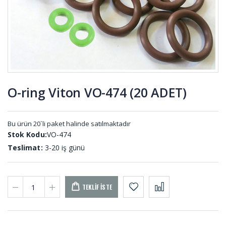
UL-001
TAM-009-A
Merdane
Dikişli
Sargı Şerit
Körükler
MER-001
KD-001
O-ring Viton VO-474 (20 ADET)
İmpel
D Tip
Lastiği 09-
Usturmaca
819-B
Lastiği US-
Bu ürün 20`li paket halinde satılmaktadır
001
Stok Kodu:
VO-474
Teslimat:
3-20 iş günü
TEKLIF İSTE