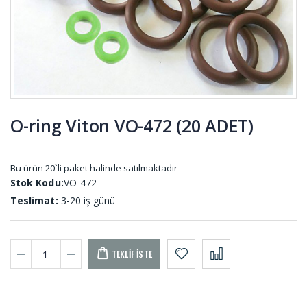
Titreşim
HS-001 (20
Takozları
METRE)
KTS-001
Reglaj
Poliüretan
Kaplin
Delikli Kalıp
Lastikleri
Yayları
REG-001
KYD-001
O-ring Viton VO-472 (20 ADET)
Palet
Tampon
Lastikleri
Lastikleri
PAL-001
TAM-009-A
Bu ürün 20`li paket halinde satılmaktadır
Stok Kodu:
VO-472
Teslimat:
3-20 iş günü
TEKLIF İSTE