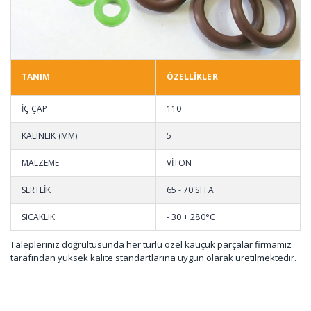
TANIM
ÖZELLİKLER
İÇ ÇAP
110
KALINLIK (MM)
5
MALZEME
VİTON
SERTLİK
65 - 70 SH A
SICAKLIK
- 30 + 280°C
Talepleriniz doğrultusunda her türlü özel kauçuk parçalar firmamız
tarafından yüksek kalite standartlarına uygun olarak üretilmektedir.