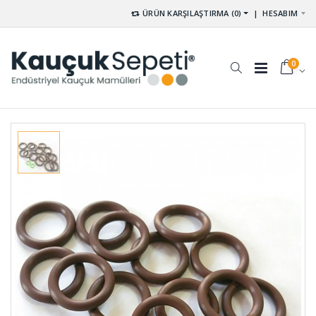
ÜRÜN KARŞILAŞTIRMA (0)
|
HESABIM
0
Vakum
Silikon
Ayaklı
Hortumlar