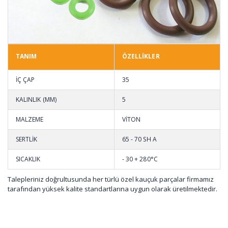
TANIM
ÖZELLİKLER
İÇ ÇAP
35
KALINLIK (MM)
5
MALZEME
VİTON
SERTLİK
65 - 70 SH A
SICAKLIK
- 30 + 280°C
Talepleriniz doğrultusunda her türlü özel kauçuk parçalar firmamız
tarafından yüksek kalite standartlarına uygun olarak üretilmektedir.