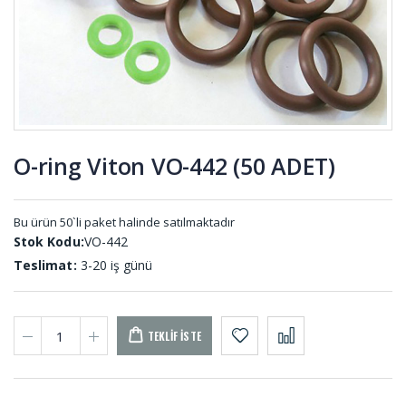
KL-001
Kompansatör
Çikolata
Lastiği
Dolum
KOM-001
Takozu HT-
001
O-ring Viton VO-442 (50 ADET)
O-ring
Saclı
Setler SET-
Plastikli
001
Kapı Pano
Bu ürün 50`li paket halinde satılmaktadır
Lastikleri
Stok Kodu:
VO-442
PA-001 (50
MT)
Teslimat:
3-20 iş günü
TEKLIF İSTE