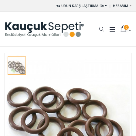
ÜRÜN KARŞILAŞTIRMA (0)
|
HESABIM
0
Yıldız Kaplin
Kule
KPY-001
Lastikleri