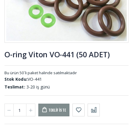
Lastiği DY-
Yapışkanlı
296
Epdm
Sünger
YPS-001
(20 METRE)
Dolum
Kare
Lastikleri
Vantuzlar
DL-001
VAN-028
O-ring Viton VO-441 (50 ADET)
Kaput
Saclı
Mandal
Plastikli
Lastiği KP-
Kapı Pano
Bu ürün 50`li paket halinde satılmaktadır
001
Lastikleri
Stok Kodu:
VO-441
PA-001 (50
MT)
Teslimat:
3-20 iş günü
TEKLIF İSTE