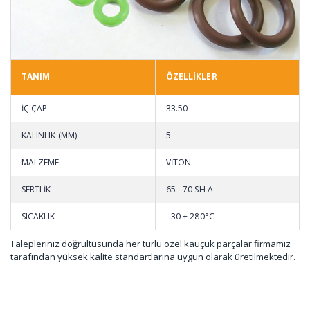
TANIM
ÖZELLİKLER
İÇ ÇAP
33.50
KALINLIK (MM)
5
MALZEME
VİTON
SERTLİK
65 - 70 SH A
SICAKLIK
- 30 + 280°C
Talepleriniz doğrultusunda her türlü özel kauçuk parçalar firmamız
tarafından yüksek kalite standartlarına uygun olarak üretilmektedir.