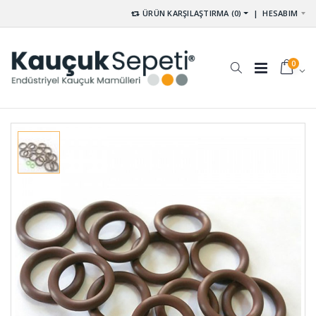
ÜRÜN KARŞILAŞTIRMA (0)
|
HESABIM
0
Kare
Tek Yüzü
Diyafram
Kendinden