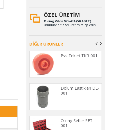
ÖZEL ÜRETİM
O-ring Viton VO-434 (50 ADET)
ürününe ait özel üretim talep edin.
DİĞER ÜRÜNLER
astiği ETE-001
Pvs Tekeri TKR-001
clu Sıyırıcı Şerit
Dolum Lastikleri DL-
1
001
eker Takozları
O-ring Setler SET-
1
001