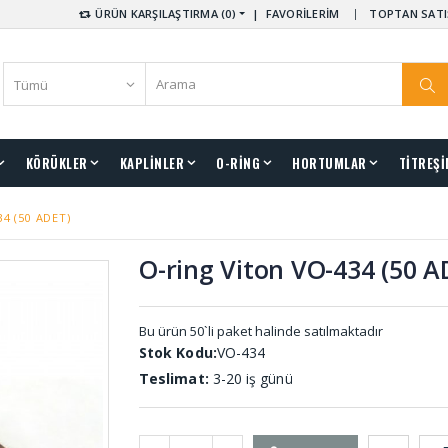
ÜRÜN KARŞILAŞTIRMA (0)
|
FAVORİLERİM
TOPTAN SATI
KÖRÜKLER
KAPLİNLER
O-RİNG
HORTUMLAR
TİTREŞİ
34 (50 ADET)
O-ring Viton VO-434 (50 A
Bu ürün 50`li paket halinde satılmaktadır
Stok Kodu:
VO-434
Teslimat:
3-20 iş günü