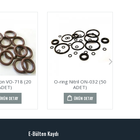
ton VO-718 (20
O-ring Nitril ON-032 (50
O-rin
ADET)
ADET)
ÜRÜN DETAY
ÜRÜN DETAY
E-Bülten Kaydı