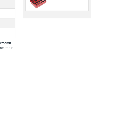
firmamız
mektedir.