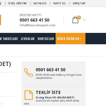
Ş
ÖZEL ÜRETİM
KATALOG
KAYIT OL
GİRİŞ YAP
DESTEK HATTI
0
0501 663 41 50
info@kaucuksepeti.com
M TAKOZLARI
LEVHALAR
VANTUZLAR
DİĞER ÜRÜNLER
DET)
0501 663 41 50
09:00-18:00 arası hafta içi her gün bize
ulaşabilirsiniz.
TEKLİF İSTE
O-ring Viton VO-434 (50 ADET)
ürününe ait toptan satış teklifi talep
edin.