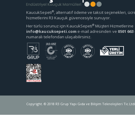
®
KaucukSepeti
, alternatif ödeme ve taksit seçenekleri, ücr
hizmetlerini R3 Kauçuk güvencesiyle sunuyor.
®
Her türlü sorunuz için KaucukSepeti
Müşteri Hizmetlerine
info@kaucuksepeti.com
e-mail adresinden ve
0501 663 
numaralı telefondan ulaşabilirsiniz.
Copyright. © 2018 R3 Grup Yapı Gıda ve Bilişim Teknolojileri Tic.Ltdi.Ş