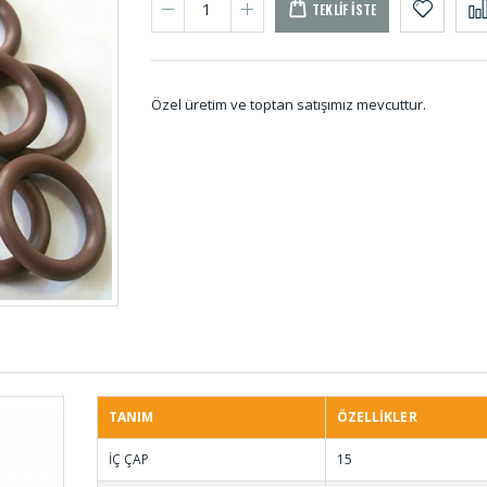
TEKLIF İSTE
Özel üretim ve toptan satışımız mevcuttur.
Pvs Tekeri TKR-001
Etek L
Dolum Lastikleri DL-
Sivri U
001
SU-00
TANIM
ÖZELLİKLER
O-ring Setler SET-
Uçak T
İÇ ÇAP
15
001
UT-00