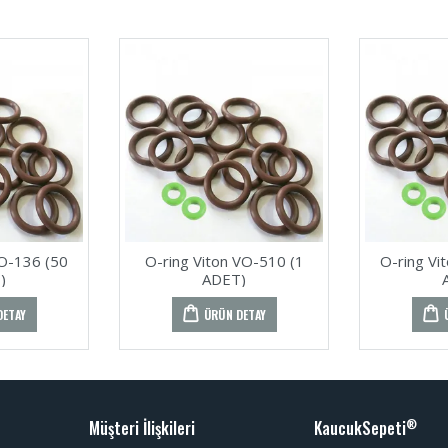
VO-136 (50
O-ring Viton VO-510 (1
O-ring Vi
)
ADET)
DETAY
ÜRÜN DETAY
Müşteri İlişkileri
KaucukSepeti
®