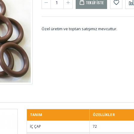
TEKLIF İSTE
Özel üretim ve toptan satışımız mevcuttur.
Dolum Lastikleri DL-
U - La
001
Kare Dolu Kauçuk
D Tip
Profil DS-001 (10
Lastiğ
METRE)
TANIM
ÖZELLİKLER
Silindirik Dolu
Tampon
İÇ ÇAP
72
Takozlar DT-001
TAM-