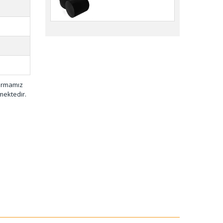
firmamız
mektedir.