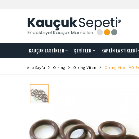
KAUÇUK LASTİKLER
ŞERİTLER
KAPLİN LASTİKLERİ
Ana Sayfa
O-ring
O-ring Viton
O-ring Viton VO-3