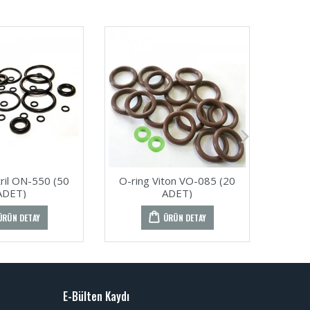
tril ON-550 (50
O-ring Viton VO-085 (20
O-rin
ADET)
ADET)
ÜRÜN DETAY
ÜRÜN DETAY
E-Bülten Kaydı