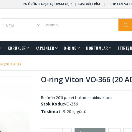
ÜRÜN KARŞILAŞTIRMA (0)
|
FAVORİLERİM
TOPTAN SATI
KÖRÜKLER
KAPLİNLER
O-RİNG
HORTUMLAR
TİTREŞİ
66 (20 ADET)
O-ring Viton VO-366 (20 A
Bu ürün 20`li paket halinde satılmaktadır
Stok Kodu:
VO-366
Teslimat:
3-20 iş günü