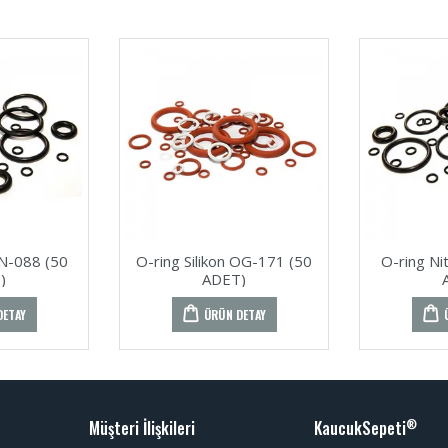
ON-088 (50
O-ring Silikon OG-171 (50
O-ring Ni
)
ADET)
DETAY
ÜRÜN DETAY
Müşteri İlişkileri
KaucukSepeti
®