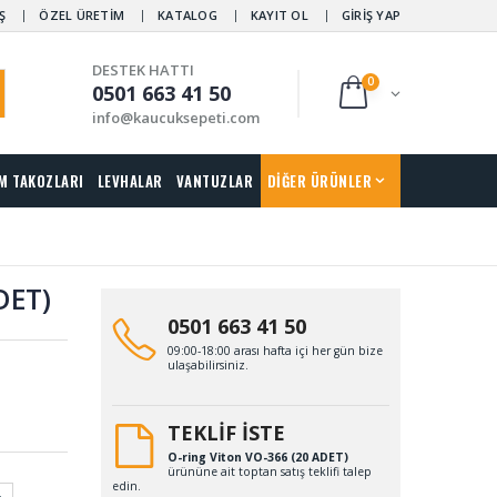
Ş
ÖZEL ÜRETİM
KATALOG
KAYIT OL
GİRİŞ YAP
DESTEK HATTI
0
0501 663 41 50
info@kaucuksepeti.com
M TAKOZLARI
LEVHALAR
VANTUZLAR
DİĞER ÜRÜNLER
DET)
0501 663 41 50
09:00-18:00 arası hafta içi her gün bize
ulaşabilirsiniz.
TEKLİF İSTE
O-ring Viton VO-366 (20 ADET)
ürününe ait toptan satış teklifi talep
edin.