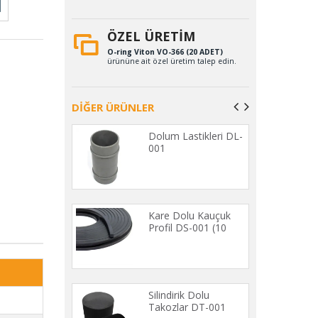
ÖZEL ÜRETİM
O-ring Viton VO-366 (20 ADET)
ürününe ait özel üretim talep edin.
DİĞER ÜRÜNLER
stikleri UL-001
Dolum Lastikleri DL-
001
 Usturmaca
Kare Dolu Kauçuk
i US-001
Profil DS-001 (10
METRE)
 Lastikleri
Silindirik Dolu
009-A
Takozlar DT-001