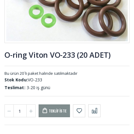
KOM-001
Sivri Uclu
U -
Sıyırıcı Şerit
Lastikleri
SU-001
UL-001
O-ring Viton VO-233 (20 ADET)
Kule
O-ring
Lastikleri
Setler SET-
KL-001
001
Bu ürün 20`li paket halinde satılmaktadır
Stok Kodu:
VO-233
Teslimat:
3-20 iş günü
TEKLIF İSTE