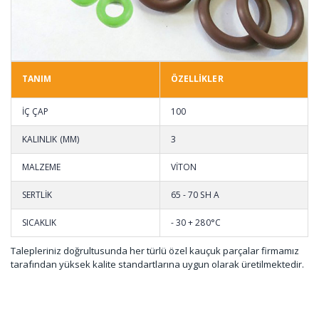
TANIM
ÖZELLİKLER
İÇ ÇAP
100
KALINLIK (MM)
3
MALZEME
VİTON
SERTLİK
65 - 70 SH A
SICAKLIK
- 30 + 280°C
Talepleriniz doğrultusunda her türlü özel kauçuk parçalar firmamız
tarafından yüksek kalite standartlarına uygun olarak üretilmektedir.