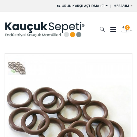
ÜRÜN KARŞILAŞTIRMA (0)
|
HESABIM
0
Kompansatör
Etek Lastiği
Lastiği
ETE-001