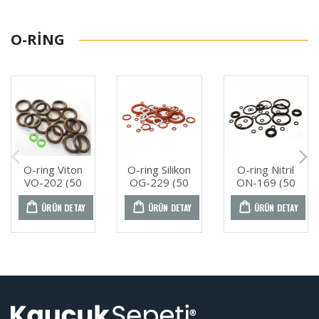
O-RING
O-ring Viton
O-ring Silikon
O-ring Nitril
VO-202 (50
OG-229 (50
ON-169 (50
ADET)
ADET)
ADET)
ÜRÜN DETAY
ÜRÜN DETAY
ÜRÜN DETAY