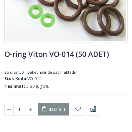
Lastikleri
REG-001
Uçak Teker
Rakor
Takozları
Contası RA-
UT-001
001
O-ring Viton VO-014 (50 ADET)
Merdane
Kauçuk
Sargı Şerit
Top K-001
MER-001
Bu ürün 50`li paket halinde satılmaktadır
Stok Kodu:
VO-014
Teslimat:
3-20 iş günü
TEKLIF İSTE