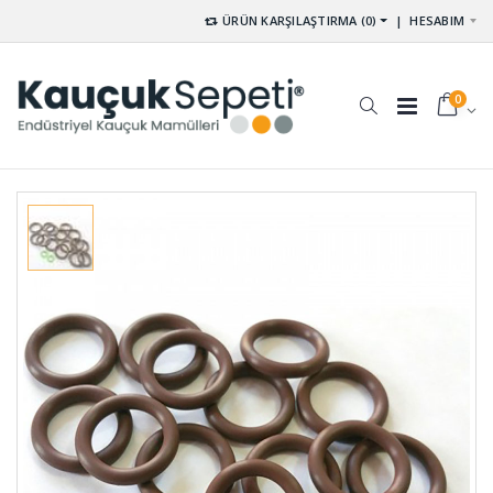
ÜRÜN KARŞILAŞTIRMA (0)
|
HESABIM
0
Pvs Tekeri
Reglaj
TKR-001
Kaplin