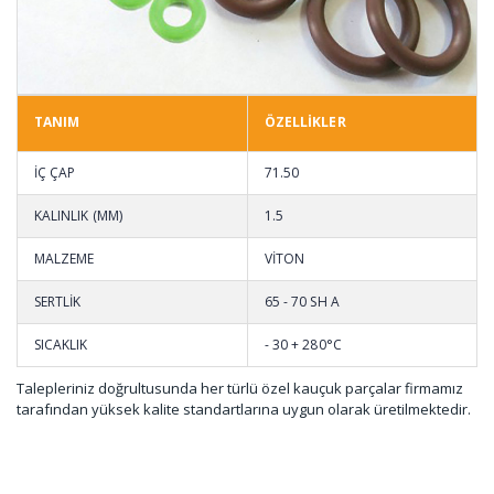
TANIM
ÖZELLİKLER
İÇ ÇAP
71.50
KALINLIK (MM)
1.5
MALZEME
VİTON
SERTLİK
65 - 70 SH A
SICAKLIK
- 30 + 280°C
Talepleriniz doğrultusunda her türlü özel kauçuk parçalar firmamız
tarafından yüksek kalite standartlarına uygun olarak üretilmektedir.