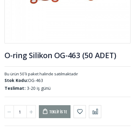
MEL-001
VAN-028
Saclı
Tek Yüzü
Plastikli
Kendinden
Kapı Pano
Yapışkanlı
Lastikleri
Epdm
PA-001 (50
Sünger
O-ring Silikon OG-463 (50 ADET)
MT)
YPS-001
(20 METRE)
Silindirik
Paket
Dolu
Lastikleri
Takozlar
PL-001
Bu ürün 50`li paket halinde satılmaktadır
DT-001
Stok Kodu:
OG-463
Teslimat:
3-20 iş günü
TEKLIF İSTE