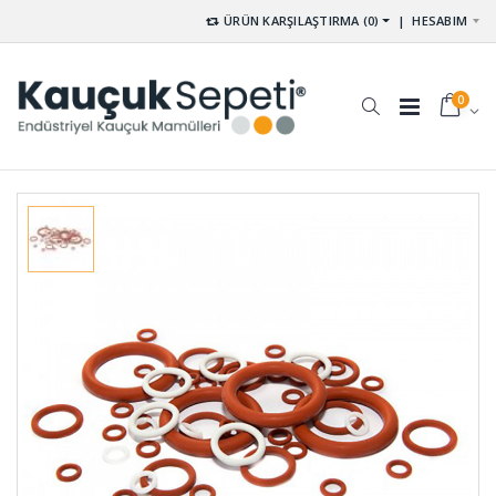
ÜRÜN KARŞILAŞTIRMA (0)
|
HESABIM
0
Membran
Kare
Lastikleri
Vantuzlar